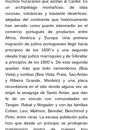
muchos huracanes que azotan al Caribe. Es 
un archipiélago montañoso, de islas 
rocosas, volcánicas y bastante desérticas, 
alejadas del continente que históricamente 
han servido como puerto intermedio en el 
comercio portugués de productos entre 
Africa, América y Europa. Una primera 
migración de judíos portugueses llegó hacia 
principios de los 1600´s y una segunda 
oleada trajo judíos marroquíes y de Gibraltar 
a principios de los 1800´s. De esta segunda 
quedan más que todo cementerios (Boa 
Vista) y tumbas (Boa Vista, Praia, Sao Antao 
y Ribeira Grande, Mindelo) y una placa 
recordatoria en el sitio donde alguna vez se 
erigió la sinagoga de Santo Antao, que dan 
fe de un vínculo con comunidades en 
Tangier, Rabat y Mogador y con las familias 
Cohen, Levi, Wahnon, Benoliel, Benchimol y 
Pinto, entre otras. La escasa población judía 
hizo que desde un principio se produjeran 
matrimonios mixtos de quienes hoy 