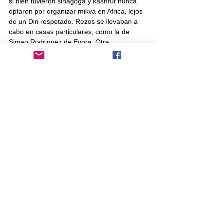
si bien tuvieron sinagoga y kashrut nunca 
optaron por organizar mikva en Africa, lejos 
de un Din respetado. Rezos se llevaban a 
cabo en casas particulares, como la de 
Simao Rodriguez de Evora. Otra 
particularidad notoria es la total ausencia de 
prejuicios raciales hasta el comienzo del 
comercio de esclavos. Judíos tenían 
felizmente conyugues nativas y por ende 
hijos de color o mulatos quienes 
tranquilamente eran recibidos 
posteriormente en Amsterdam una vez 
realizada su inmersión en Mikvah. Pero no 
solamente convertían a sus conyugues, 
sino que también lo hacían con su servicio 
doméstico, tal cual hay referencias durante 
la Europa medieval. Esto se daba por varias 
razones: por un lado, el simple deseo 
evangelizador dentro de un ambiente de 
rivalidad con la Iglesia, pero, ante todo, 
como una reacción práctica ante la 
amenaza de la Inquisición garantizando así 