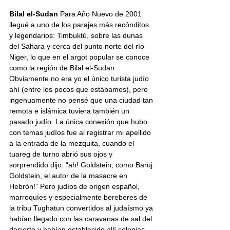
Bilal el-Sudan 
Para Año Nuevo de 2001 
llegué a uno de los parajes más recónditos 
y legendarios: Timbuktú, sobre las dunas 
del Sahara y cerca del punto norte del río 
Niger, lo que en el argot popular se conoce 
como la región de Bilal el-Sudan. 
Obviamente no era yo el único turista judío 
ahí (entre los pocos que estábamos), pero 
ingenuamente no pensé que una ciudad tan 
remota e islámica tuviera también un 
pasado judío. La única conexión que hubo 
con temas judíos fue al registrar mi apellido 
a la entrada de la mezquita, cuando el 
tuareg de turno abrió sus ojos y 
sorprendido dijo: “ah! Goldstein, como Baruj 
Goldstein, el autor de la masacre en 
Hebrón!” Pero judíos de origen español, 
marroquíes y especialmente bereberes de 
la tribu Tughatun convertidos al judaísmo ya 
habían llegado con las caravanas de sal del 
desierto y habían establecido allí colonias 