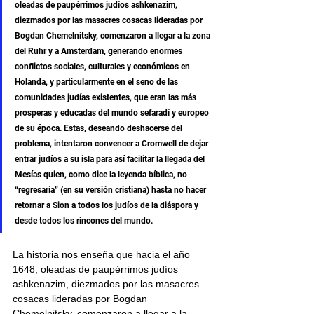
oleadas de paupérrimos judíos ashkenazim, 
diezmados por las masacres cosacas lideradas por 
Bogdan Chemelnitsky, comenzaron a llegar a la zona 
del Ruhr y a Amsterdam, generando enormes 
conflictos sociales, culturales y económicos en 
Holanda, y particularmente en el seno de las 
comunidades judías existentes, que eran las más 
prosperas y educadas del mundo sefaradí y europeo 
de su época. Estas, deseando deshacerse del 
problema, intentaron convencer a Cromwell de dejar 
entrar judíos a su isla para así facilitar la llegada del 
Mesías quien, como dice la leyenda bíblica, no 
“regresaría” (en su versión cristiana) hasta no hacer 
retornar a Sion a todos los judíos de la diáspora y 
desde todos los rincones del mundo.
La historia nos enseña que hacia el año 
1648, oleadas de paupérrimos judíos 
ashkenazim, diezmados por las masacres 
cosacas lideradas por Bogdan 
Chemelnitsky, comenzaron a llegar a la 