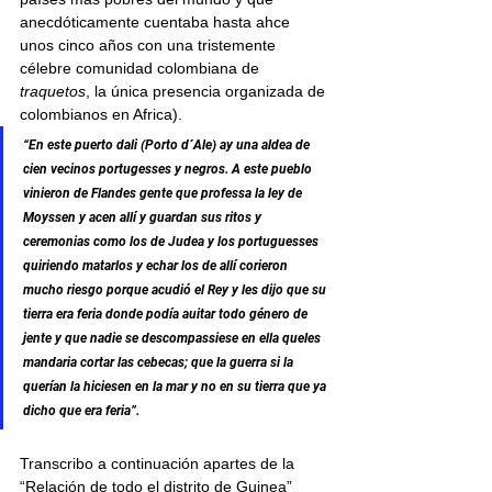
anecdóticamente cuentaba hasta ahce 
unos cinco años con una tristemente 
célebre comunidad colombiana de 
traquetos
, la única presencia organizada de 
colombianos en Africa). 
“En este puerto dali (Porto d´Ale) ay una aldea de 
cien vecinos portugesses y negros. A este pueblo 
vinieron de Flandes gente que professa la ley de 
Moyssen y acen allí y guardan sus ritos y 
ceremonias como los de Judea y los portuguesses 
quiriendo matarlos y echar los de allí corieron 
mucho riesgo porque acudió el Rey y les dijo que su 
tierra era feria donde podía auitar todo género de 
jente y que nadie se descompassiese en ella queles 
mandaria cortar las cebecas; que la guerra si la 
querían la hiciesen en la mar y no en su tierra que ya 
dicho que era feria”.
Transcribo a continuación apartes de la 
“Relación de todo el distrito de Guinea” 