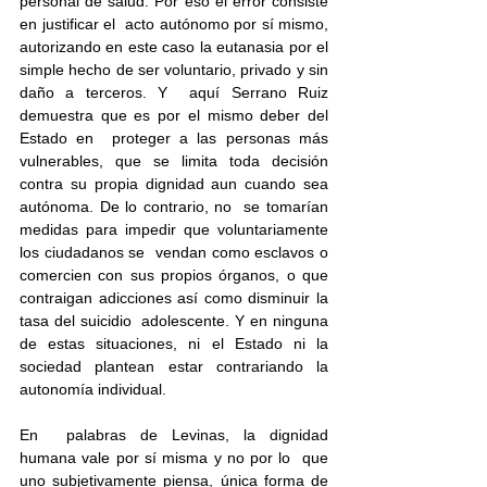
personal de salud. Por eso el error consiste 
en justificar el  acto autónomo por sí mismo, 
autorizando en este caso la eutanasia por el  
simple hecho de ser voluntario, privado y sin 
daño a terceros. Y  aquí Serrano Ruiz 
demuestra que es por el mismo deber del 
Estado en  proteger a las personas más 
vulnerables, que se limita toda decisión  
contra su propia dignidad aun cuando sea 
autónoma. De lo contrario, no  se tomarían 
medidas para impedir que voluntariamente 
los ciudadanos se  vendan como esclavos o 
comercien con sus propios órganos, o que  
contraigan adicciones así como disminuir la 
tasa del suicidio  adolescente. Y en ninguna 
de estas situaciones, ni el Estado ni la  
sociedad plantean estar contrariando la 
autonomía individual. 
En  palabras de Levinas, la dignidad 
humana vale por sí misma y no por lo  que 
uno subjetivamente piensa, única forma de 