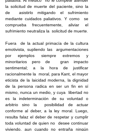
paliativa. Al médico  no le compete atender 
la solicitud de muerte del paciente, sino la 
de  asistirlo mitigando el sufrimiento 
mediante cuidados paliativos. Y como  se 
comprueba frecuentemente, aliviar el 
sufrimiento neutraliza la  solicitud de muerte.
Fuera  de la actual primacía de la cultura 
emotivista, supliendo las  argumentaciones 
por ejemplos siempre extremos y 
minoritarios pero de  gran impacto 
sentimental; a la hora de justificar 
racionalmente la  moral, para Kant, el mayor 
eticista de la laicidad moderna, la dignidad  
de la persona radica en ser un fin en sí 
mismo, nunca un medio, y cuya  libertad no 
es la indeterminación de su voluntad o 
arbitrio sino la  posibilidad de actuar 
conforme al deber, a la ley moral. Luego,  
resulta falaz el deber de respetar y cumplir 
toda voluntad de quien no  desee continuar 
viviendo, aun cuando no entraña ningún 