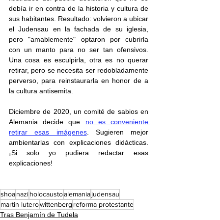
debía ir en contra de la historia y cultura de 
sus habitantes. Resultado: volvieron a ubicar 
el Judensau en la fachada de su iglesia, 
pero "amablemente" optaron por cubrirla 
con un manto para no ser tan ofensivos. 
Una cosa es esculpirla, otra es no querar 
retirar, pero se necesita ser redobladamente 
perverso, para reinstaurarla en honor de a 
la cultura antisemita.
Diciembre de 2020, un comité de sabios en 
Alemania decide que 
no es conveniente 
retirar esas imágenes
. Sugieren mejor 
ambientarlas con explicaciones didácticas. 
¡Si solo yo pudiera redactar esas 
explicaciones!
shoa
nazi
holocausto
alemania
judensau
martin lutero
wittenberg
reforma protestante
Tras Benjamín de Tudela