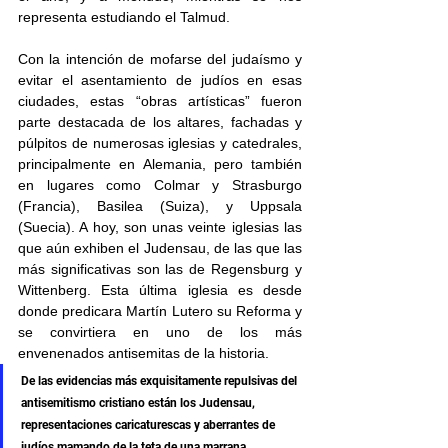
representa estudiando el Talmud.
Con la intención de mofarse del judaísmo y 
evitar el asentamiento de judíos en esas 
ciudades, estas “obras artísticas” fueron 
parte destacada de los altares, fachadas y 
púlpitos de numerosas iglesias y catedrales, 
principalmente en Alemania, pero también 
en lugares como Colmar y Strasburgo 
(Francia), Basilea (Suiza), y Uppsala 
(Suecia). A hoy, son unas veinte iglesias las 
que aún exhiben el Judensau, de las que las 
más significativas son las de Regensburg y 
Wittenberg. Esta última iglesia es desde 
donde predicara Martín Lutero su Reforma y 
se convirtiera en uno de los más 
envenenados antisemitas de la historia. 
De las evidencias más exquisitamente repulsivas del 
antisemitismo cristiano están los Judensau, 
representaciones caricaturescas y aberrantes de 
judíos mamando de la teta de una marrana, 