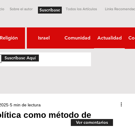
cio
Sobre el autor
Todos los Artículos
Links Recomenda
Suscríbase
Religión
Israel
Comunidad
Actualidad
Co
Suscríbase Aquí
2025
5 min de lectura
olítica como método de
Ver comentarios