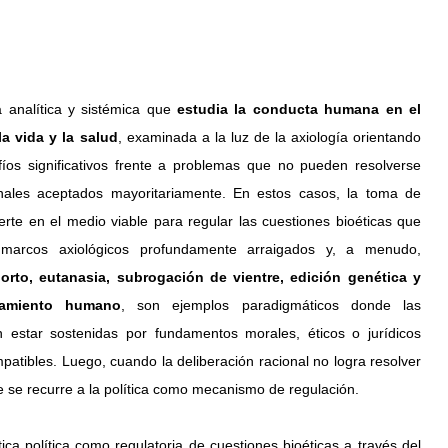
n
a analítica y sistémica que 
estudia la conducta humana en el 
la vida y la salud
, examinada a la luz de la axiología orientando 
fíos significativos frente a problemas que no pueden resolverse 
ales aceptados mayoritariamente. En estos casos, la toma de 
erte en el medio viable para regular las cuestiones bioéticas que 
 marcos axiológicos profundamente arraigados y, a menudo, 
orto, eutanasia, subrogación de vientre, edición genética y 
ramiento humano
, son ejemplos paradigmáticos donde las 
 estar sostenidas por fundamentos morales, éticos o jurídicos 
atibles. Luego, cuando la deliberación racional no logra resolver 
e se recurre a la política como mecanismo de regulación.
ica política como regulatoria de cuestiones bioéticas a través del 