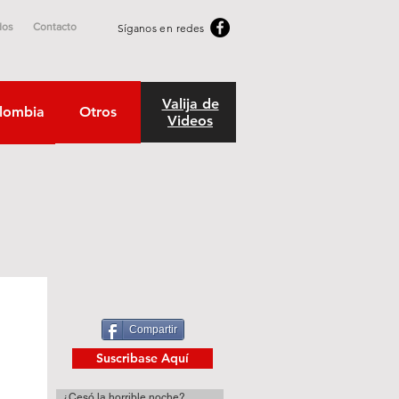
dos
Contacto
Síganos en redes
Valija de
lombia
Otros
Videos
Compartir
Suscribase Aquí
¿Cesó la horrible noche?