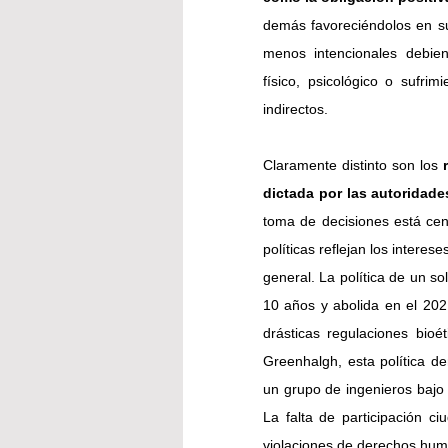
demás favoreciéndolos en su
menos intencionales debien
físico, psicológico o sufrim
indirectos.
Claramente distinto son los 
dictada por las autoridad
toma de decisiones está cent
políticas reflejan los intere
general. La política de un so
10 años y abolida en el 202
drásticas regulaciones bio
Greenhalgh, esta política d
un grupo de ingenieros bajo el
La falta de participación ci
violaciones de derechos huma