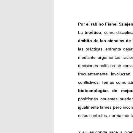
Por el rabino 
Fishel Szlaje
La 
bioética
, como disciplin
ámbito de las ciencias de 
las prácticas, enfrenta desa
mediante argumentos racion
decisiones políticas se convi
frecuentemente involucran
conflictivos. Temas como
 ab
biotecnologías de mejo
posiciones opuestas pueden
igualmente firmes pero incomp
estos conflictos, normalment
Y allí es donde nace la bioét