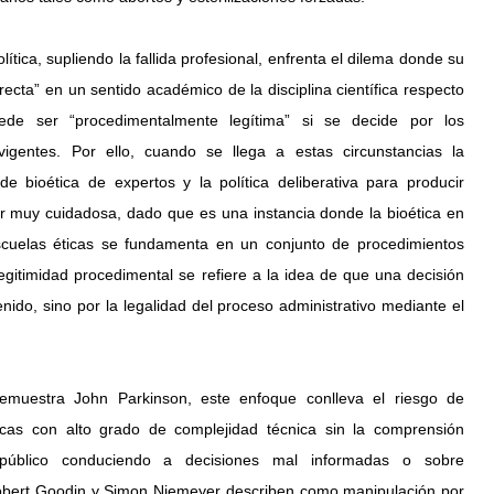
ítica, supliendo la fallida profesional, enfrenta el dilema donde su 
ecta” en un sentido académico de la disciplina científica respecto 
de ser “procedimentalmente legítima” si se decide por los 
gentes. Por ello, cuando se llega a estas circunstancias la 
e bioética de expertos y la política deliberativa para producir 
r muy cuidadosa, dado que es una instancia donde la bioética en 
scuelas éticas se fundamenta en un conjunto de procedimientos 
egitimidad procedimental se refiere a la idea de que una decisión 
ido, sino por la legalidad del proceso administrativo mediante el 
emuestra John Parkinson, este enfoque conlleva el riesgo de 
icas con alto grado de complejidad técnica sin la comprensión 
úblico conduciendo a decisiones mal informadas o sobre 
Robert Goodin y Simon Niemeyer describen como manipulación por 