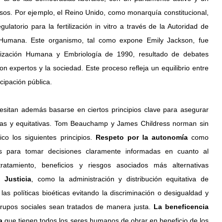
os. Por ejemplo, el Reino Unido, como monarquía constitucional, 
latorio para la fertilización in vitro a través de la Autoridad de 
n Humana. Este organismo, tal como expone Emily Jackson, fue 
lización Humana y Embriología de 1990, resultado de debates 
n expertos y la sociedad. Este proceso refleja un equilibrio entre 
icipación pública.
itan además basarse en ciertos principios clave para asegurar 
tas y equitativas. Tom Beauchamp y James Childress norman sin 
co los siguientes principios. 
Respeto por la autonomía 
como 
os para tomar decisiones claramente informadas en cuanto al 
ratamiento, beneficios y riesgos asociados más alternativas 
. 
Justicia
, como la administración y distribución equitativa de 
las políticas bioéticas evitando la discriminación o desigualdad y 
rupos sociales sean tratados de manera justa. 
La beneficencia 
a
 que tienen todos los seres humanos de obrar en beneficio de los 