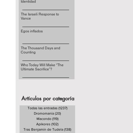
Identidad
The Israeli Response to
Vance
Egos inflados
The Thousand Days and
Counting
Who Today Will Make “The
Ultimate Sacrifice”?
Artículos por categoría
Todas las entradas
(1237)
1237 entradas
Dromomanía
(20)
20 entradas
Macondo
(119)
119 entradas
Apikores
(102)
102 entradas
Tras Benjamín de Tudela
(138)
138 entradas