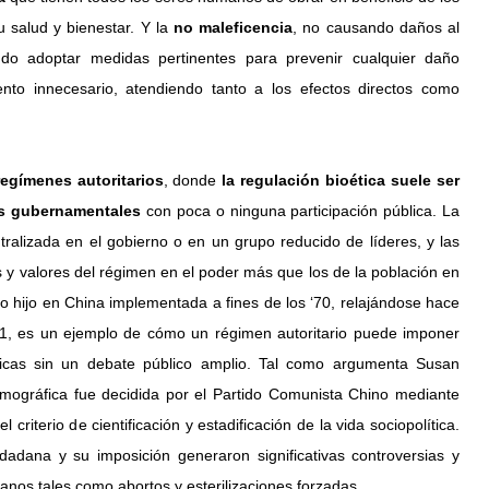
 salud y bienestar. Y la 
no maleficencia
, no causando daños al 
do adoptar medidas pertinentes para prevenir cualquier daño 
iento innecesario, atendiendo tanto a los efectos directos como 
regímenes autoritarios
, donde 
la regulación bioética suele ser 
es gubernamentales
 con poca o ninguna participación pública. La 
ralizada en el gobierno o en un grupo reducido de líderes, y las 
ses y valores del régimen en el poder más que los de la población en 
lo hijo en China implementada a fines de los ‘70, relajándose hace 
1, es un ejemplo de cómo un régimen autoritario puede imponer 
éticas sin un debate público amplio. Tal como argumenta Susan 
emográfica fue decidida por el Partido Comunista Chino mediante 
 criterio de cientificación y estadificación de la vida sociopolítica. 
udadana y su imposición generaron significativas controversias y 
nos tales como abortos y esterilizaciones forzadas.