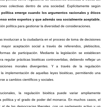
nes colectivas dentro de una sociedad. Explícitamente según 
a política emerge cuando los argumentos racionales y éticos 
senso entre expertos y que además sea socialmente aceptable
, 
ón política para gestionar la diversidad de consideraciones.
as involucran a la ciudadanía en el proceso de toma de decisiones 
 mayor aceptación social a través de referendos, plebiscitos, 
formas de participación. Mediante la legislación se establecen 
 regular prácticas bioéticas controvertidas, debiendo reflejar un 
posiciones morales divergentes. Y a través de la regulación 
a la implementación de aquellas leyes bioéticas, permitiendo una 
rse a cambios científicos y sociales.
ucionales, la regulación bioética puede variar ampliamente 
a política y el grado de poder del monarca. En muchos casos, el 
ar al de las democracias liberales, con un parlamento activo y un 