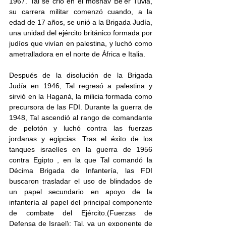
1967. Tal se crió en el moshav Be’er Tuvia, 
su carrera militar comenzó cuando, a la 
edad de 17 años, se unió a la Brigada Judía, 
una unidad del ejército británico formada por 
judíos que vivían en palestina, y luchó como 
ametralladora en el norte de África e Italia.
Después de la disolución de la Brigada 
Judía en 1946, Tal regresó a palestina y 
sirvió en la Haganá, la milicia formada como 
precursora de las FDI. Durante la guerra de 
1948, Tal ascendió al rango de comandante 
de pelotón y luchó contra las fuerzas 
jordanas y egipcias. Tras el éxito de los 
tanques israelíes en la guerra de 1956 
contra Egipto , en la que Tal comandó la 
Décima Brigada de Infantería, las FDI 
buscaron trasladar el uso de blindados de 
un papel secundario en apoyo de la 
infantería al papel del principal componente 
de combate del Ejército.(Fuerzas de 
Defensa de Israel); Tal, ya un exponente de 