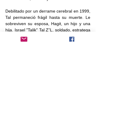
Debilitado por un derrame cerebral en 1999, 
Tal permaneció frágil hasta su muerte. Le 
sobreviven su esposa, Hagit, un hijo y una 
hija. Israel "Talik" Tal Z”L, soldado, estratega 
militar y diseñador de tanques, nacido el 13 
de septiembre de 1924; murió el 8 de 
septiembre de 2010
israel
guerra
tanque
merkava
Tal
Tras Benjamín de Tudela
Otros
Comentarios