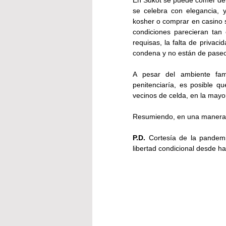
En Sukot se puede comer dent
se celebra con elegancia, 
kosher o comprar en casino su 
condiciones parecieran tan
requisas, la falta de privaci
condena y no están de pase
A pesar del ambiente fami
penitenciaría, es posible qu
vecinos de celda, en la mayor
Resumiendo, en una manera c
P.D.
 Cortesía de la pandemi
libertad condicional desde h