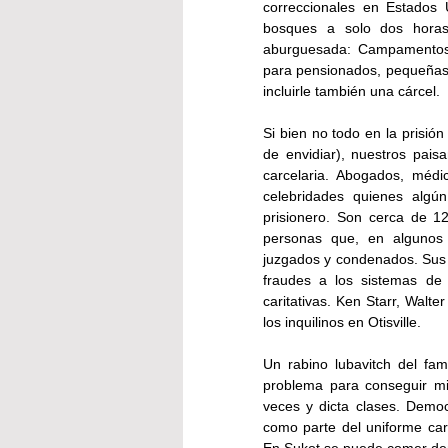
correccionales en Estados U
bosques a solo dos horas 
aburguesada: Campamentos 
para pensionados, pequeñas s
incluirle también una cárcel.
Si bien no todo en la prisión
de envidiar), nuestros pais
carcelaria. Abogados, médi
celebridades quienes algú
prisionero. Son cerca de 12
personas que, en algunos 
juzgados y condenados. Sus “
fraudes a los sistemas de i
caritativas. Ken Starr, Walt
los inquilinos en Otisville.
Un rabino lubavitch del famo
problema para conseguir m
veces y dicta clases. Democr
como parte del uniforme carc