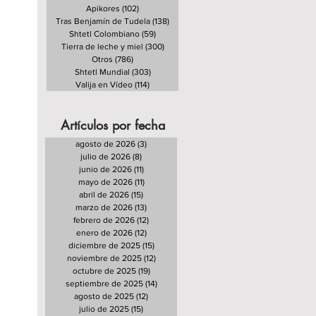
Apikores
(102)
102 entradas
Tras Benjamín de Tudela
(138)
138 entradas
Shtetl Colombiano
(59)
59 entradas
Tierra de leche y miel
(300)
300 entradas
Otros
(786)
786 entradas
Shtetl Mundial
(303)
303 entradas
Valija en Vídeo
(114)
114 entradas
Artículos por fecha
agosto de 2026
(3)
3 entradas
julio de 2026
(8)
8 entradas
junio de 2026
(11)
11 entradas
mayo de 2026
(11)
11 entradas
abril de 2026
(15)
15 entradas
marzo de 2026
(13)
13 entradas
febrero de 2026
(12)
12 entradas
enero de 2026
(12)
12 entradas
diciembre de 2025
(15)
15 entradas
noviembre de 2025
(12)
12 entradas
octubre de 2025
(19)
19 entradas
septiembre de 2025
(14)
14 entradas
agosto de 2025
(12)
12 entradas
julio de 2025
(15)
15 entradas