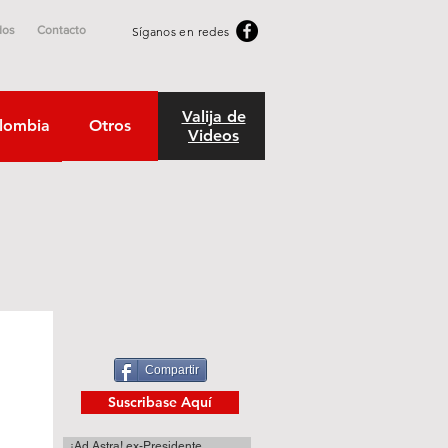
dos
Contacto
Síganos en redes
Valija de
lombia
Otros
Videos
Compartir
Suscribase Aquí
¡Ad Astra! ex-Presidente.