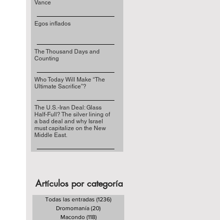
Vance
Egos inflados
The Thousand Days and
Counting
Who Today Will Make “The
Ultimate Sacrifice”?
The U.S.-Iran Deal: Glass
Half-Full? The silver lining of
a bad deal and why Israel
must capitalize on the New
Middle East.
Artículos por categoría
Todas las entradas
(1236)
1236 entradas
Dromomanía
(20)
20 entradas
Macondo
(118)
118 entradas