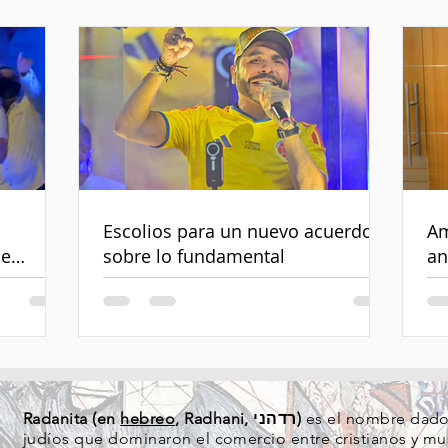
Escolios para un nuevo acuerdo
Am
de
sobre lo fundamental
an
Radanita (en
hebreo
, Radhani, רדהני)
es el nombre dado 
judíos que dominaron el comercio entre cristianos y mus