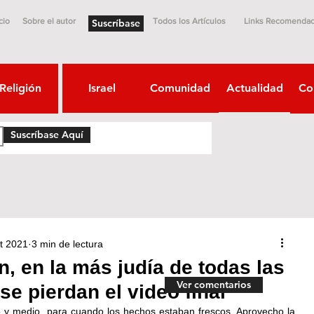
cio
Sobre el autor
Todos los Artículos
Links Recomenda
Suscríbase
Religión
Israel
Comunidad
Actualidad
Co
Suscríbase Aquí
t 2021
3 min de lectura
, en la más judía de todas las
Ver comentarios
se pierdan el video final
o y medio, para cuando los hechos estaban frescos. Aprovecho la 