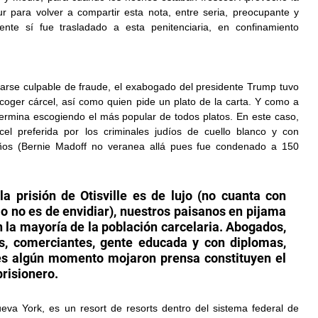
 para volver a compartir esta nota, entre seria, preocupante y 
nte sí fue trasladado a esta penitenciaria, en confinamiento 
arse culpable de fraude, el exabogado del presidente Trump tuvo 
coger cárcel, así como quien pide un plato de la carta. Y como a 
rmina escogiendo el más popular de todos platos. En este caso, 
rcel preferida por los criminales judíos de cuello blanco y con 
ños (Bernie Madoff no veranea allá pues fue condenado a 150 
la prisión de Otisville es de lujo (no cuanta con 
o no es de envidiar), nuestros paisanos en pijama 
 la mayoría de la población carcelaria. Abogados, 
s, comerciantes, gente educada y con diplomas, 
es algún momento mojaron prensa constituyen el 
prisionero.
ueva York, es un resort de resorts dentro del sistema federal de 