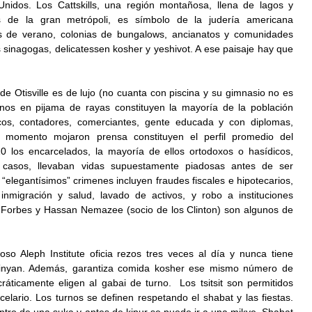
nidos. Los Cattskills, una región montañosa, llena de lagos y 
de la gran metrópoli, es símbolo de la judería americana 
de verano, colonias de bungalows, ancianatos y comunidades 
inagogas, delicatessen kosher y yeshivot. A ese paisaje hay que 
 de Otisville es de lujo (no cuanta con piscina y su gimnasio no es 
anos en pijama de rayas constituyen la mayoría de la población 
cos, contadores, comerciantes, gente educada y con diplomas, 
n momento mojaron prensa constituyen el perfil promedio del 
0 los encarcelados, la mayoría de ellos ortodoxos o hasídicos, 
casos, llevaban vidas supuestamente piadosas antes de ser 
elegantísimos” crimenes incluyen fraudes fiscales e hipotecarios, 
nmigración y salud, lavado de activos, y robo a instituciones 
er Forbes y Hassan Nemazee (socio de los Clinton) son algunos de 
so Aleph Institute oficia rezos tres veces al día y nunca tiene 
inyan. Además, garantiza comida kosher ese mismo número de 
áticamente eligen al gabai de turno.  Los tsitsit son permitidos 
elario. Los turnos se definen respetando el shabat y las fiestas. 