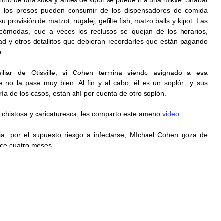
ro de una suka y antes de kipur se puede ir a una mikve. Shabat 
y los presos pueden consumir de los dispensadores de comida 
provisión de matzot, rugalej, gefilte fish, matzo balls y kipot. Las 
 cómodas, que a veces los reclusos se quejan de los horarios, 
dad y otros detallitos que debieran recordarles que están pagando 
o.
liar de Otisville, si Cohen termina siendo asignado a esa 
e no la pase muy bien. Al fin y al cabo, él es un soplón, y sus 
ía de los casos, están ahí por cuenta de otro soplón.
histosa y caricaturesca, les comparto este ameno 
video
a, por el supuesto riesgo a infectarse, MIchael Cohen goza de 
ace cuatro meses