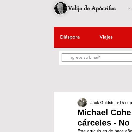
Valija de Apócrifos
Ini
Diáspora
Viajes
Jack Goldstein
15 sep
Michael Cohen
cárceles - No 
Este artículo es de hace añ