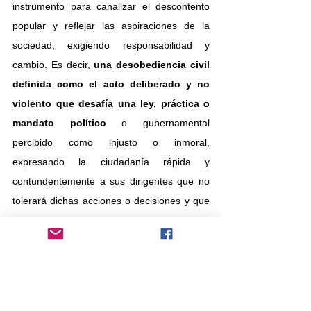
instrumento para canalizar el descontento 
popular y reflejar las aspiraciones de la 
sociedad, exigiendo responsabilidad y 
cambio. Es decir, 
una desobediencia civil 
definida como el acto deliberado y no 
violento que desafía una ley, práctica o 
mandato político
 o gubernamental 
percibido como injusto o inmoral, 
expresando la ciudadanía rápida y 
contundentemente a sus dirigentes que no 
tolerará dichas acciones o decisiones y que 
deben rendir cuentas.
Como señaló Henry Thoureau en el siglo 
XIX y contemporáneamente Hana Arendt y 
Howard Zinn, la desobediencia civil es el 