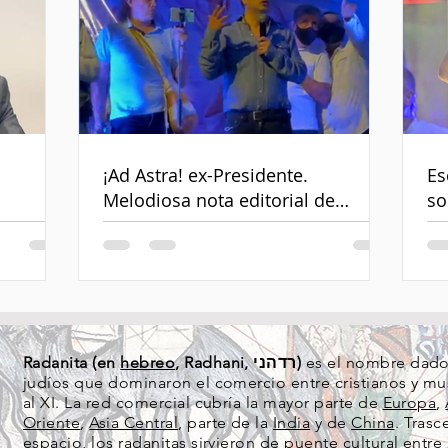
¡Ad Astra! ex-Presidente.
Es
Melodiosa nota editorial de
so
despedida
Radanita (en
hebreo
, Radhani, רדהני)
es el nombre dado 
judíos que dominaron el comercio entre cristianos y mus
al XI. La red comercial cubría la mayor parte de
Europa
,
Oriente
,
Asia Central
, parte de la
India
y de
China
. Tras
espacio, los radanitas sirvieron de puente cultural ent