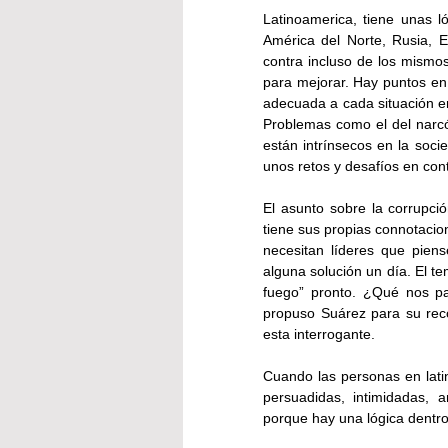
Latinoamerica, tiene unas ló
América del Norte, Rusia, E
contra incluso de los mismos
para mejorar. Hay puntos en 
adecuada a cada situación en
Problemas como el del narcót
están intrínsecos en la socie
unos retos y desafíos en cont
El asunto sobre la corrupció
tiene sus propias connotacion
necesitan líderes que piens
alguna solución un día. El te
fuego” pronto. ¿Qué nos pa
propuso Suárez para su reco
esta interrogante.  
Cuando las personas en lati
persuadidas, intimidadas, 
porque hay una lógica dentro