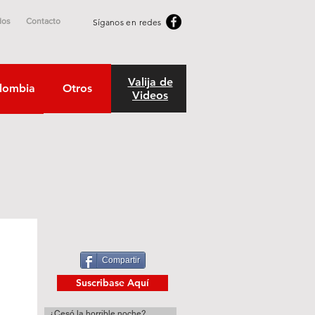
dos
Contacto
Síganos en redes
Valija de
lombia
Otros
Videos
Compartir
Suscribase Aquí
¿Cesó la horrible noche?