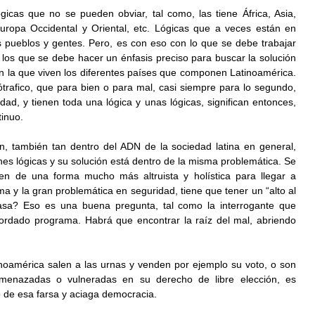
gicas que no se pueden obviar, tal como, las tiene África, Asia, 
uropa Occidental y Oriental, etc. Lógicas que a veces están en 
 pueblos y gentes. Pero, es con eso con lo que se debe trabajar 
los que se debe hacer un énfasis preciso para buscar la solución 
 la que viven los diferentes países que componen Latinoamérica. 
rafico, que para bien o para mal, casi siempre para lo segundo, 
dad, y tienen toda una lógica y unas lógicas, significan entonces, 
inuo.  
n, también tan dentro del ADN de la sociedad latina en general, 
es lógicas y su solución está dentro de la misma problemática. Se 
en de una forma mucho más altruista y holística para llegar a 
ma y la gran problemática en seguridad, tiene que tener un “alto al 
sa? Eso es una buena pregunta, tal como la interrogante que 
rdado programa. Habrá que encontrar la raíz del mal, abriendo 
noamérica salen a las urnas y venden por ejemplo su voto, o son 
amenazadas o vulneradas en su derecho de libre elección, es 
 de esa farsa y aciaga democracia. 