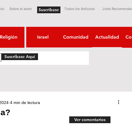
cio
Sobre el autor
Todos los Artículos
Links Recomenda
Suscríbase
Religión
Israel
Comunidad
Actualidad
Co
Suscríbase Aquí
 2024
4 min de lectura
sa?
Ver comentarios