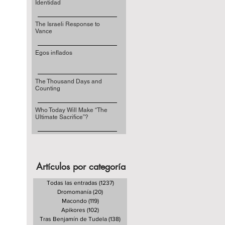
Identidad
The Israeli Response to
Vance
Egos inflados
The Thousand Days and
Counting
Who Today Will Make “The
Ultimate Sacrifice”?
Artículos por categoría
Todas las entradas
(1237)
1237 entradas
Dromomanía
(20)
20 entradas
Macondo
(119)
119 entradas
Apikores
(102)
102 entradas
Tras Benjamín de Tudela
(138)
138 entradas