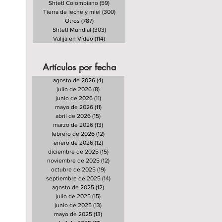
Shtetl Colombiano
(59)
59 entradas
Tierra de leche y miel
(300)
300 entradas
Otros
(787)
787 entradas
Shtetl Mundial
(303)
303 entradas
Valija en Vídeo
(114)
114 entradas
Artículos por fecha
agosto de 2026
(4)
4 entradas
julio de 2026
(8)
8 entradas
junio de 2026
(11)
11 entradas
mayo de 2026
(11)
11 entradas
abril de 2026
(15)
15 entradas
marzo de 2026
(13)
13 entradas
febrero de 2026
(12)
12 entradas
enero de 2026
(12)
12 entradas
diciembre de 2025
(15)
15 entradas
noviembre de 2025
(12)
12 entradas
octubre de 2025
(19)
19 entradas
septiembre de 2025
(14)
14 entradas
agosto de 2025
(12)
12 entradas
julio de 2025
(15)
15 entradas
junio de 2025
(13)
13 entradas
mayo de 2025
(13)
13 entradas