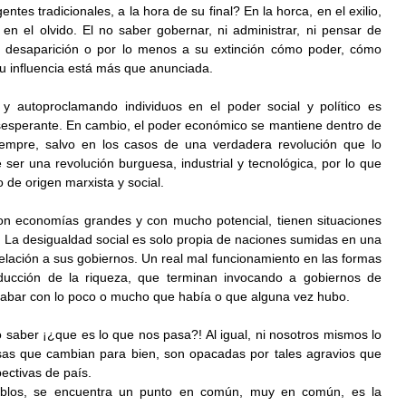
ntes tradicionales, a la hora de su final? En la horca, en el exilio, 
 en el olvido. El no saber gobernar, ni administrar, ni pensar de 
a desaparición o por lo menos a su extinción cómo poder, cómo 
su influencia está más que anunciada.  
 autoproclamando individuos en el poder social y político es 
esperante. En cambio, el poder económico se mantiene dentro de 
empre, salvo en los casos de una verdadera revolución que lo 
er una revolución burguesa, industrial y tecnológica, por lo que 
 de origen marxista y social. 
on economías grandes y con mucho potencial, tienen situaciones 
. La desigualdad social es solo propia de naciones sumidas en una 
elación a sus gobiernos. Un real mal funcionamiento en las formas 
ducción de la riqueza, que terminan invocando a gobiernos de 
cabar con lo poco o mucho que había o que alguna vez hubo. 
 saber ¡¿que es lo que nos pasa?! Al igual, ni nosotros mismos lo 
as que cambian para bien, son opacadas por tales agravios que 
ectivas de país. 
ueblos, se encuentra un punto en común, muy en común, es la 