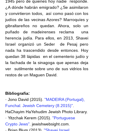
1945 pero de quienes hoy nadie  responde. 
¿A dónde habrán emigrado? ¿Se asimilaron 
y convirtieron todos,  así como pasó con los 
judíos de las vecinas Azores? Marroquíes y  
gibraltareños no quedan. Ahora, solo un 
puñado de madeirenses reclama  una 
herencia judía. Para ellos, en 2013, Shavei 
Israel organizó un Seder  de Pesaj pero 
nada ha trascendido desde entonces. Hoy 
quedan 38 lápidas  en el cementerio judío y 
la fachada de la sinagoga que apenas deja 
ver  sutilmente sobre uno de sus vidrios los 
restos de un Maguen David. 
Bibliografia: 
· Jono David (2015). 
"MADEIRA (Portugal), 
Funchal. Jewish Cemetery (8.2015)"
. 
HaChayim HaYehudim Jewish Photo Library.
· Yitzchak Kerem (2015). 
"Portuguese 
Crypto Jews"
. jewishwebsight.com.
· Brian Blum (2013). 
"Shavei Israel 