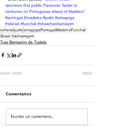
sponsors first public Passover Seder in 
centuries on Portuguese island of Madeira"
. 
#portugal
#madeira
#judio
#sinagoga
#sfarad
#funchal
#shaarhashamayim
sefarad
judío
sinagoga
Portugal
Madeira
Funchal
Shaar hashamayim
Tras Benjamín de Tudela
Comentarios
Escribir un comentario...