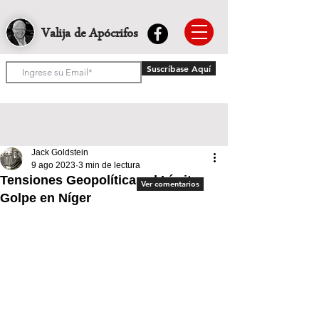
Valija de Apócrifos
Suscríbase Aquí
Jack Goldstein
9 ago 2023
3 min de lectura
Tensiones Geopolíticas al Límite:
Ver comentarios
Golpe en Níger