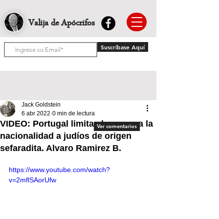
Valija de Apócrifos
Suscríbase Aquí
Jack Goldstein
6 abr 2022
0 min de lectura
VIDEO: Portugal limita el acceso a la
Ver comentarios
nacionalidad a judíos de origen
sefaradita. Alvaro Ramirez B.
https://www.youtube.com/watch?
v=2mflSAorUfw