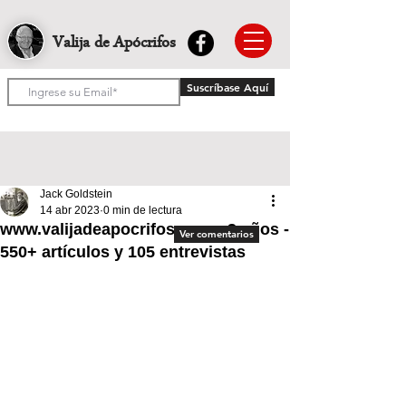
Valija de Apócrifos
Suscríbase Aquí
Jack Goldstein
14 abr 2023
0 min de lectura
www.valijadeapocrifos.com - 3 años -
Ver comentarios
550+ artículos y 105 entrevistas