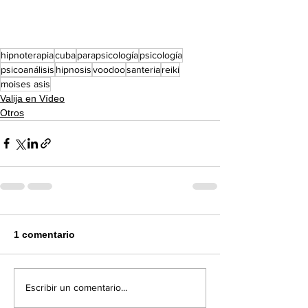
hipnoterapia
cuba
parapsicología
psicología
psicoanálisis
hipnosis
voodoo
santeria
reiki
moises asis
Valija en Vídeo
Otros
1 comentario
Escribir un comentario...