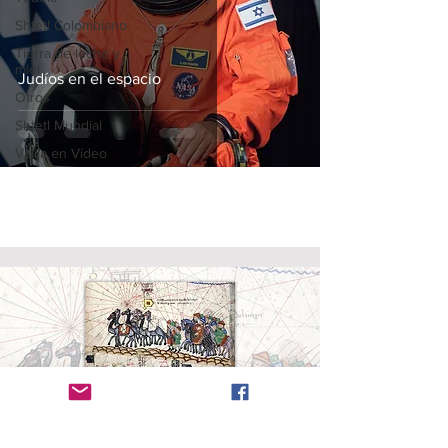
Shtetl Colombiano
Tierra de leche y
miel
Judíos en el espacio
Otros
Shtetl Mundial
Valija en Vídeo
Radanita (en
hebreo
, Radhani, רדהני)
es el nombre
dado a los viajeros y mercaderes judíos que
dominaron el comercio entre cristianos y