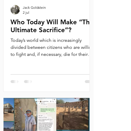
Jack Goldstein
2 jul
Who Today Will Make “The
Ultimate Sacrifice”?
Today’s world which is increasingly
divided between citizens who are willing
to fight and, if necessary, die for their
values and those who are not. By Michael
Oren An alarming number of Jewish
soldiers who fell in the World Wars were
mistakenly buried beneath Latin crosses.
Operation Benjamin, an extraordinary
initiative, identifies their graves and
rededicates them with marble Stars of
David. At a recent gathering of
Operation Benjamin in Verdun, France,
honoring Jews who f