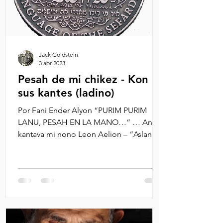
Jack Goldstein
3 abr 2023
Pesah de mi chikez - Kon
sus kantes (ladino)
Por Fani Ender Alyon “PURIM PURIM
LANU, PESAH EN LA MANO…” … Ansi
kantava mi nono Leon Aelion – “Aslan
Baba”- kuando ya pasavan los...