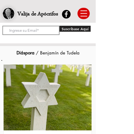
Valija de Apócrifos
Suscríbase Aquí
Diáspora
/ Benjamín de Tudela