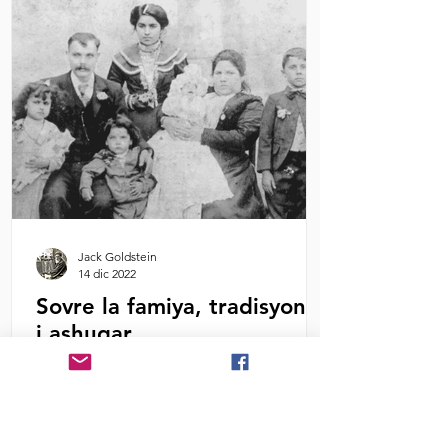
Jack Goldstein
14 dic 2022
Sovre la famiya, tradisyones
i ashugar
Por Fani Alyon Ender Keridos lektoras i
lektores, Komo ya lo savesh, estas
dichas, refranes i proverbos ke estash
meldando ay un sierto...