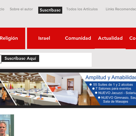
cio
Sobre el autor
Todos los Artículos
Links Recomenda
Suscríbase
Religión
Israel
Comunidad
Actualidad
Co
Suscríbase Aquí