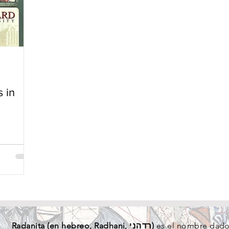
s in
Radanita (en
hebreo
, Radhani, רדהני)
es el nombre dado 