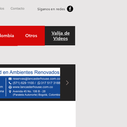
dos
Contacto
Síganos en redes
Valija de
lombia
Otros
Videos