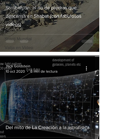
Sambatyon, el río de piedras que
Shtetl Colombiano
descansa en Shabat (con fabulosos
Tierra de leche y
miel
videos)
Otros
Shtetl Mundial
Valija en Vídeo
Jack Goldstein
10 oct 2020
6 min de lectura
Del mito de La Creación a la astrofísica