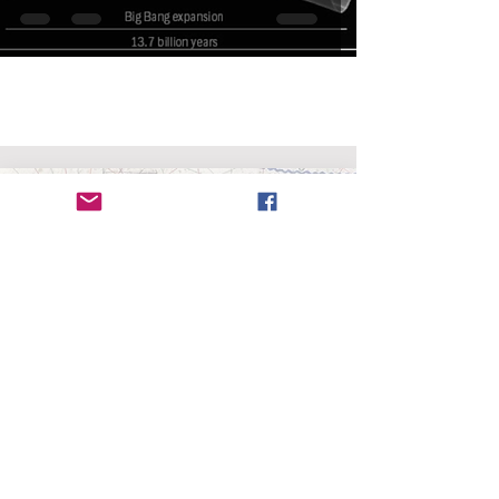
Radanita (en
hebreo
, Radhani, רדהני)
es el nombre
dado a los viajeros y mercaderes judíos que
dominaron el comercio entre cristianos y
musulmanes entre los siglos VII al XI. La red
comercial cubría la mayor parte de
Europa
,
África
del Norte
,
Cercano Oriente
,
Asia Central
, parte de
la
India
y de
China
. Trascendiendo en el tiempo y el
espacio, los radanitas sirvieron de puente cultural
entre mundos en conflicto donde pudieron moverse
con facilidad, pero fueron criticados por muchos.