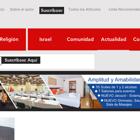
cio
Sobre el autor
Todos los Artículos
Links Recomenda
Suscríbase
Religión
Israel
Comunidad
Actualidad
Co
Suscríbase Aquí