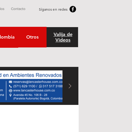
dos
Contacto
Síganos en redes
Valija de
lombia
Otros
Videos