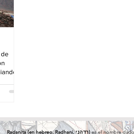
 de
on
maniando
Radanita (en
hebreo
, Radhani, רדהני)
es el nombre dado 