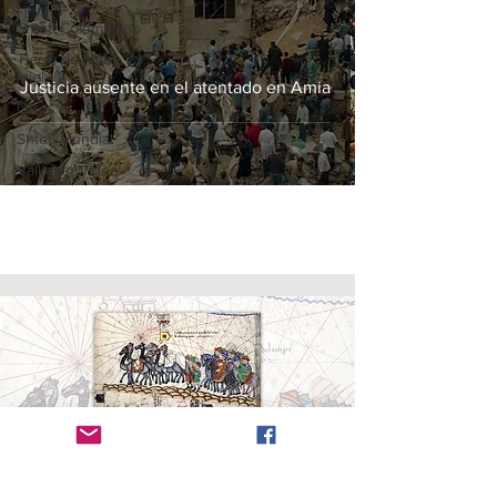
Shtetl Colombiano
Tierra de leche y
miel
Justicia ausente en el atentado en Amia
Otros
Shtetl Mundial
Valija en Vídeo
Radanita (en
hebreo
, Radhani, רדהני)
es el nombre
dado a los viajeros y mercaderes judíos que
dominaron el comercio entre cristianos y