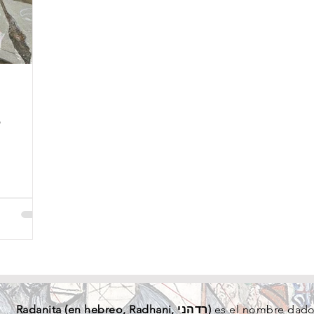
"
Radanita (en
hebreo
, Radhani, רדהני)
es el nombre dado 