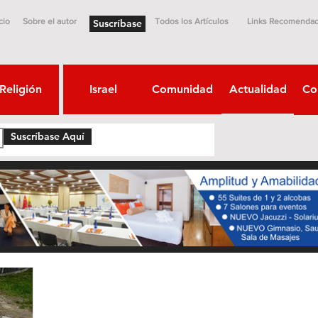
cio
Sobre el autor
Todos los Artículos
Links Recomenda
Suscríbase
Religión
Israel
Comunidad
Actualidad
Co
Suscríbase Aquí