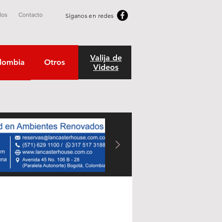
dos
Contacto
Síganos en redes
Valija de
lombia
Otros
Videos