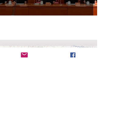
Radanita (en
hebreo
, Radhani, רדהני)
es el nombre
dado a los viajeros y mercaderes judíos que
dominaron el comercio entre cristianos y
musulmanes entre los siglos VII al XI. La red
comercial cubría la mayor parte de
Europa
,
África
del Norte
,
Cercano Oriente
,
Asia Central
, parte de
la
India
y de
China
. Trascendiendo en el tiempo y el
espacio, los radanitas sirvieron de puente cultural
entre mundos en conflicto donde pudieron moverse
con facilidad, pero fueron criticados por muchos.