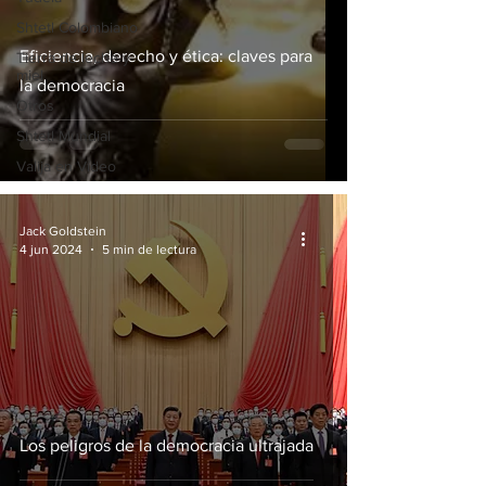
Shtetl Colombiano
Eficiencia, derecho y ética: claves para
Tierra de leche y
miel
la democracia
Otros
Shtetl Mundial
Valija en Vídeo
Jack Goldstein
4 jun 2024
5 min de lectura
Los peligros de la democracia ultrajada