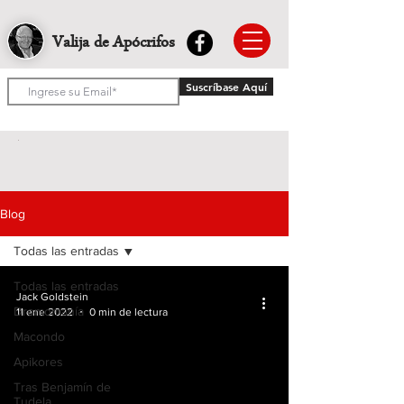
Valija de Apócrifos
Suscríbase Aquí
Blog
Todas las entradas
Todas las entradas
Jack Goldstein
Dromomanía
11 ene 2022
0 min de lectura
Macondo
Apikores
Tras Benjamín de
Tudela