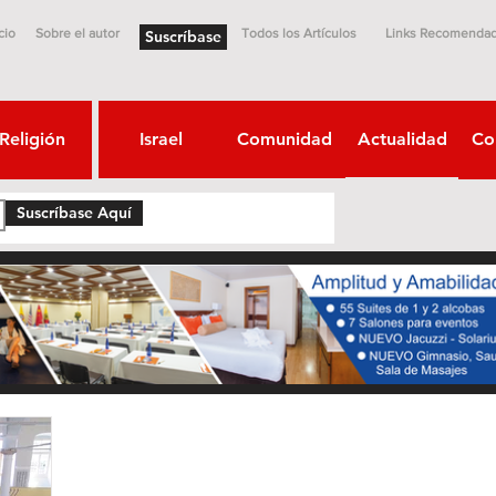
cio
Sobre el autor
Todos los Artículos
Links Recomenda
Suscríbase
Religión
Israel
Comunidad
Actualidad
Co
Suscríbase Aquí