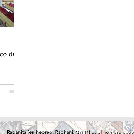
ico de
Radanita (en
hebreo
, Radhani, רדהני)
es el nombre dado 