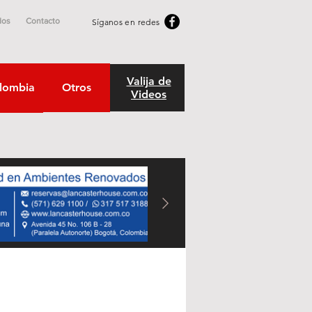
dos
Contacto
Síganos en redes
Valija de
lombia
Otros
Videos