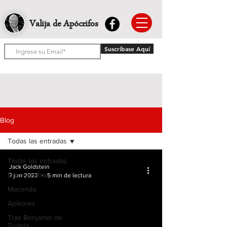
Valija de Apócrifos
Suscríbase Aquí
Blog
Todas las entradas
Todas las entradas
Jack Goldstein
Dromomanía
7 jun 2022
5 min de lectura
Macondo
Apikores
Tras Benjamín de
Tudela