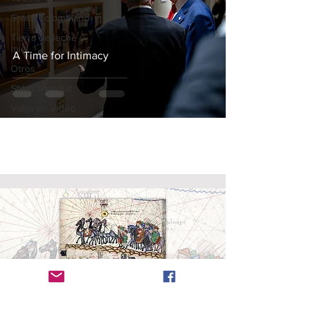
Shtetl Colombiano
Tierra de leche y
miel
A Time for Intimacy
Otros
Shtetl Mundial
Valija en Vídeo
Radanita (en
hebreo
, Radhani, רדהני)
es el nombre
dado a los viajeros y mercaderes judíos que
dominaron el comercio entre cristianos y