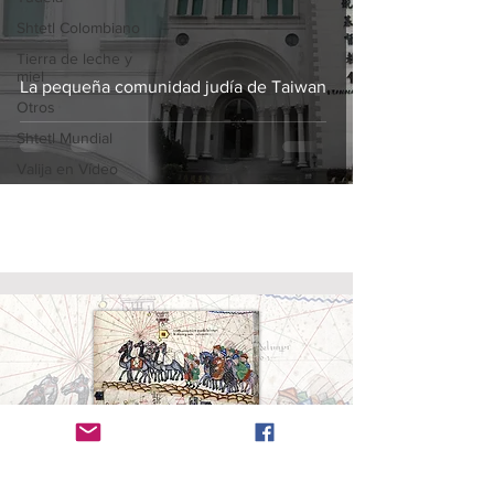
Shtetl Colombiano
Tierra de leche y
miel
La pequeña comunidad judía de Taiwan
Otros
Shtetl Mundial
Valija en Vídeo
Radanita (en
hebreo
, Radhani, רדהני)
es el nombre
dado a los viajeros y mercaderes judíos que
dominaron el comercio entre cristianos y