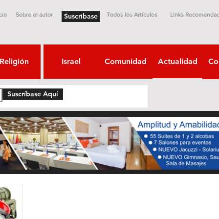
cio
Sobre el autor
Todos los Artículos
Links Recomenda
Suscríbase
Religión
Israel
Comunidad
Actualidad
Co
Suscríbase Aquí