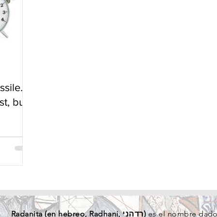
ssile. A
t, but I
Radanita (en
hebreo
, Radhani, רדהני)
es el nombre dado 