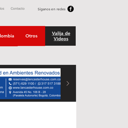
dos
Contacto
Síganos en redes
Valija de
lombia
Otros
Videos