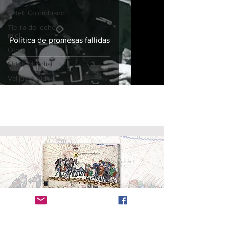
Shtetl Colombiano
Tierra de leche y
miel
Política de promesas fallidas
Otros
Shtetl Mundial
Valija en Vídeo
Radanita (en
hebreo
, Radhani, רדהני)
es el nombre
dado a los viajeros y mercaderes judíos que
dominaron el comercio entre cristianos y