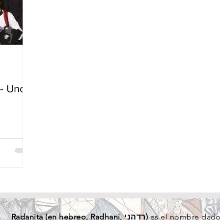
 - Uno
Radanita (en
hebreo
, Radhani, רדהני)
es el nombre dado 