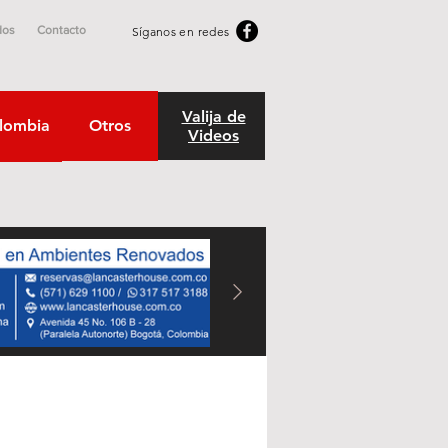
dos
Contacto
Síganos en redes
Valija de
lombia
Otros
Videos