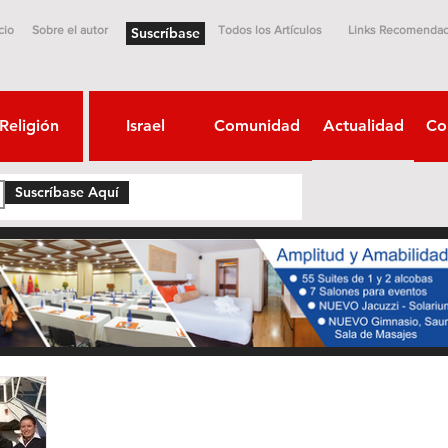
cio
Sobre el autor
Todos los Artículos
Links Recomenda
Suscríbase
Religión
Israel
Comunidad
Actualidad
Co
Suscríbase Aquí