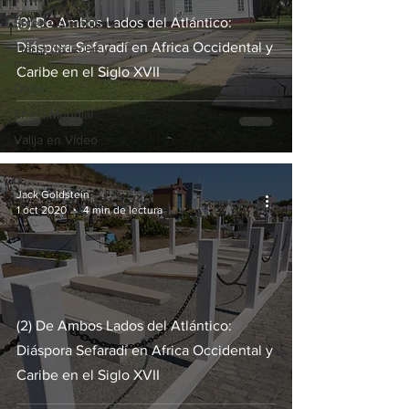
(3) De Ambos Lados del Atlántico:
Shtetl Colombiano
Diáspora Sefaradí en Africa Occidental y
Tierra de leche y
miel
Caribe en el Siglo XVII
Otros
Shtetl Mundial
Valija en Vídeo
Jack Goldstein
1 oct 2020
4 min de lectura
(2) De Ambos Lados del Atlántico:
Diáspora Sefaradí en Africa Occidental y
Caribe en el Siglo XVII