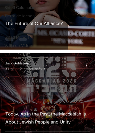
Shtetl Colombiano
Tierra de leche y
miel
The Future of Our Alliance?
Otros
Shtetl Mundial
Valija en Vídeo
Jack Goldstein
23 jul
6 min de lectura
Today, As in the Past, the Maccabiah Is
About Jewish People and Unity