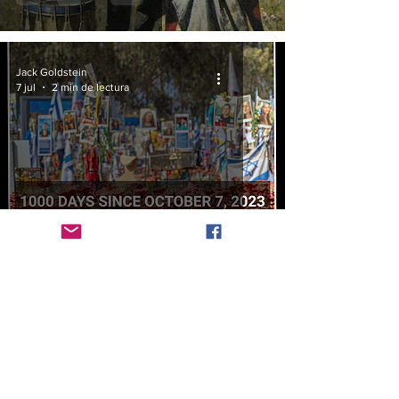
Jack Goldstein
7 jul
2 min de lectura
The Thousand Days and Counting
Jack Goldstein
2 jul
8 min de lectura