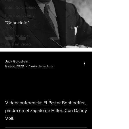
Shtetl Colombiano
Tierra de leche y
miel
"Genocidio"
Otros
Shtetl Mundial
Valija en Vídeo
Jack Goldstein
8 sept 2020
1 min de lectura
video
Videoconferencia: El Pastor Bonhoeffer,
piedra en el zapato de Hitler. Con Danny
Voll.