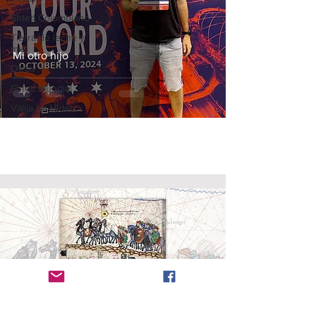
Shtetl Colombiano
Tierra de leche y
miel
Mi otro hijo
Otros
Shtetl Mundial
Valija en Vídeo
Radanita (en
hebreo
, Radhani, רדהני)
es el nombre
dado a los viajeros y mercaderes judíos que
dominaron el comercio entre cristianos y