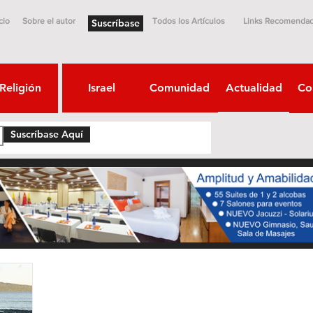
cio
Sobre el autor
Todos los Artículos
Links Recomenda
Suscríbase
Religión
Israel
Comunidad
Actualidad
Co
Suscríbase Aquí