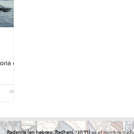
toria de
Radanita (en
hebreo
, Radhani, רדהני)
es el nombre dado 