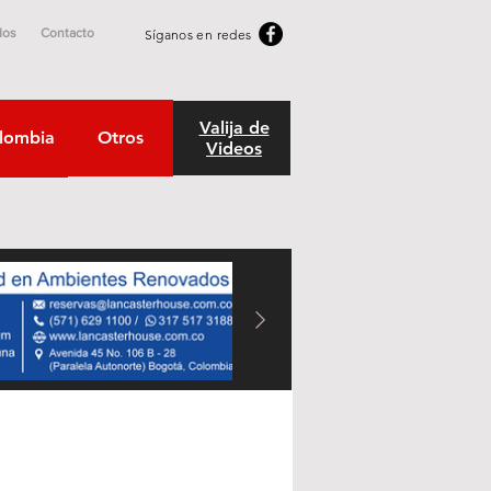
dos
Contacto
Síganos en redes
Valija de
lombia
Otros
Videos