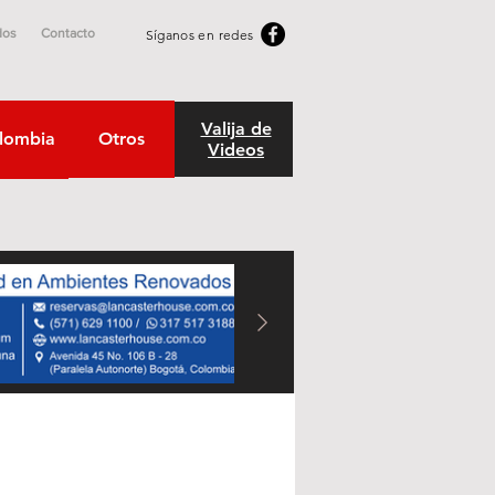
dos
Contacto
Síganos en redes
Valija de
lombia
Otros
Videos