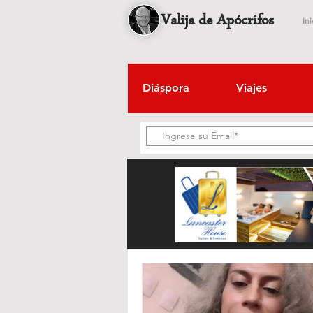
Valija de Apócrifos
Ini
Diáspora
Viajes