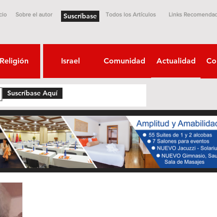
cio
Sobre el autor
Todos los Artículos
Links Recomenda
Suscríbase
Religión
Israel
Comunidad
Actualidad
Co
Suscríbase Aquí