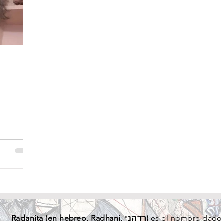
Radanita (en
hebreo
, Radhani, רדהני)
es el nombre dado 