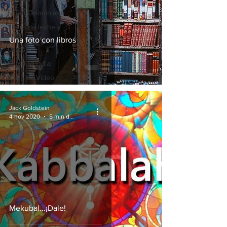
Shtetl Colombiano
Tierra de leche y
miel
Una foto con libros
Otros
Shtetl Mundial
Valija en Vídeo
Jack Goldstein
4 nov 2020
5 min de lectura
Mekubal...¡Dale!