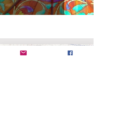
Radanita (en
hebreo
, Radhani, רדהני)
es el nombre
dado a los viajeros y mercaderes judíos que
dominaron el comercio entre cristianos y
musulmanes entre los siglos VII al XI. La red
comercial cubría la mayor parte de
Europa
,
África
del Norte
,
Cercano Oriente
,
Asia Central
, parte de
la
India
y de
China
. Trascendiendo en el tiempo y el
espacio, los radanitas sirvieron de puente cultural
entre mundos en conflicto donde pudieron moverse
con facilidad, pero fueron criticados por muchos.