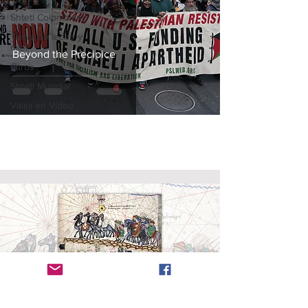
Shtetl Colombiano
Tierra de leche y
miel
Beyond the Precipice
Otros
Shtetl Mundial
Valija en Vídeo
Radanita (en
hebreo
, Radhani, רדהני)
es el nombre
dado a los viajeros y mercaderes judíos que
dominaron el comercio entre cristianos y