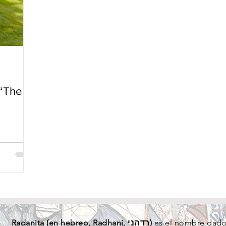
“The
Radanita (en
hebreo
, Radhani, רדהני)
es el nombre dado 