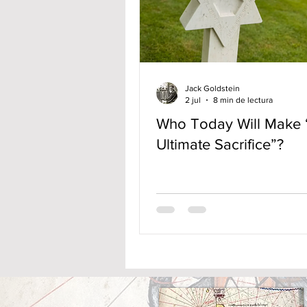
Jack Goldstein
2 jul
8 min de lectura
Who Today Will Make 
Ultimate Sacrifice”?