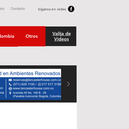
dos
Contacto
Síganos en redes
Valija de
lombia
Otros
Videos