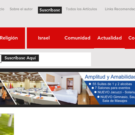
cio
Sobre el autor
Todos los Artículos
Links Recomenda
Suscríbase
Religión
Israel
Comunidad
Actualidad
Co
Suscríbase Aquí