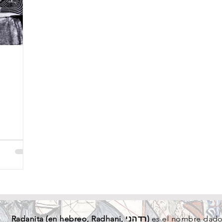
Radanita (en
hebreo
, Radhani, רדהני)
es el nombre dado 