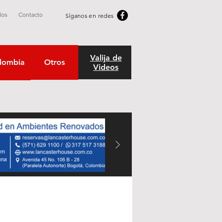
dos
Contacto
Síganos en redes
Valija de
lombia
Otros
Videos