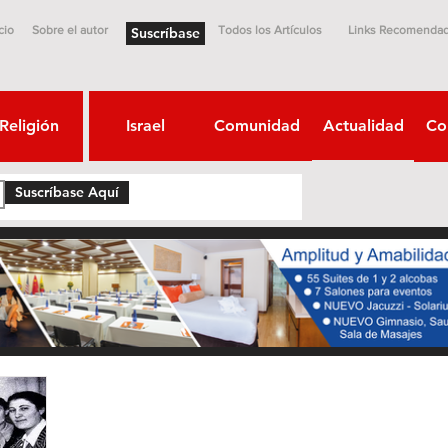
cio
Sobre el autor
Todos los Artículos
Links Recomenda
Suscríbase
Religión
Israel
Comunidad
Actualidad
Co
Suscríbase Aquí