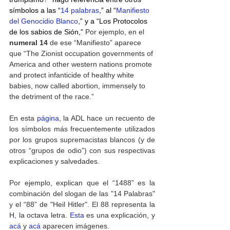
símbolos a las “
14 palabras
,” al “
Manifiesto 
del Genocidio Blanco
,” y a “Los Protocolos 
de los sabios de Sión,” 
Por ejemplo, en el 
numeral 14
 de ese “Manifiesto” aparece 
que “The Zionist occupation governments of 
America and other western nations promote 
and protect infanticide of healthy white 
babies, now called abortion, immensely to 
the detriment of the race.”
En esta 
página
, la ADL hace un recuento de 
los símbolos más frecuentemente utilizados 
por los grupos supremacistas blancos (y de 
otros “grupos de odio”) con sus respectivas 
explicaciones y salvedades.
Por ejemplo, explican que el “1488” es la 
combinación del slogan de las "14 Palabras" 
y el “88” de "Heil Hitler". El 88 representa la 
H, la octava letra. 
Esta
 es una explicación, y 
acá
 y 
acá
 aparecen imágenes.