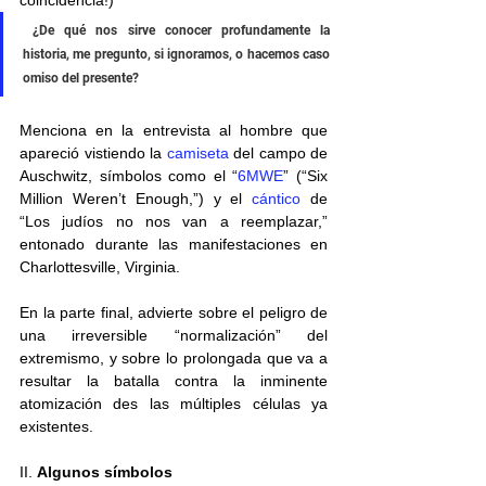
coincidencia!)  
 ¿De qué nos sirve conocer profundamente la 
historia, me pregunto, si ignoramos, o hacemos caso 
omiso del presente? 
Menciona en la entrevista al hombre que 
apareció vistiendo la 
camiseta
 del campo de 
Auschwitz, símbolos como el “
6MWE
” (“Six 
Million Weren’t Enough,”) y el 
cántico
 de 
“Los judíos no nos van a reemplazar,” 
entonado durante las manifestaciones en 
Charlottesville, Virginia.
En la parte final, advierte sobre el peligro de 
una irreversible “normalización” del 
extremismo, y sobre lo prolongada que va a 
resultar la batalla contra la inminente 
atomización des las múltiples células ya 
existentes. 
II. 
Algunos símbolos 