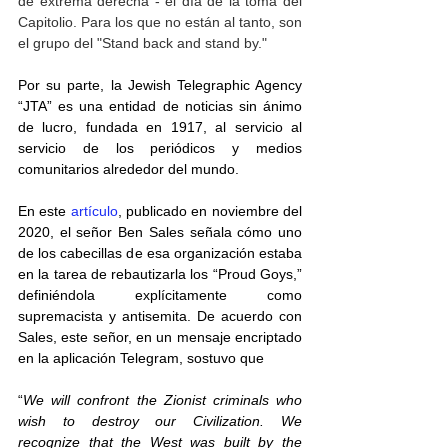
de extrema derecha - el día de la toma del 
Capitolio. Para los que no están al tanto, son 
el grupo del "Stand back and stand by."
Por su parte, la Jewish Telegraphic Agency 
“JTA” es una entidad de noticias sin ánimo 
de lucro, fundada en 1917, al servicio al 
servicio de los periódicos y medios 
comunitarios alrededor del mundo. 
En este 
artículo
, publicado en noviembre del 
2020, el señor Ben Sales señala cómo uno 
de los cabecillas de esa organización estaba 
en la tarea de rebautizarla los “Proud Goys,”  
definiéndola explícitamente como 
supremacista y antisemita. De acuerdo con 
Sales, este señor, en un mensaje encriptado 
en la aplicación Telegram, sostuvo que 
“
We will confront the Zionist criminals who 
wish to destroy our Civilization. We 
recognize that the West was built by the 