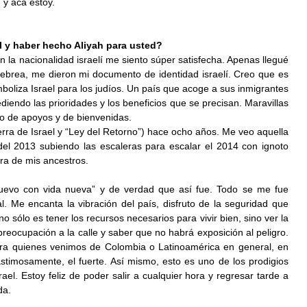
 y acá estoy.
el y haber hecho Aliyah para usted?
Con la nacionalidad israelí me siento súper satisfecha. Apenas llegué 
 hebrea, me dieron mi documento de identidad israelí. Creo que es 
boliza Israel para los judíos. Un país que acoge a sus inmigrantes 
ediendo las prioridades y los beneficios que se precisan. Maravillas 
do de apoyos y de bienvenidas.
ierra de Israel y “Ley del Retorno”) hace ocho años. Me veo aquella 
el 2013 subiendo las escaleras para escalar el 2014 con ignoto 
rra de mis ancestros.
uevo con vida nueva” y de verdad que así fue. Todo se me fue 
 Me encanta la vibración del país, disfruto de la seguridad que 
o sólo es tener los recursos necesarios para vivir bien, sino ver la 
preocupación a la calle y saber que no habrá exposición al peligro. 
ara quienes venimos de Colombia o Latinoamérica en general, en 
stimosamente, el fuerte. Así mismo, esto es uno de los prodigios 
el. Estoy feliz de poder salir a cualquier hora y regresar tarde a 
da.