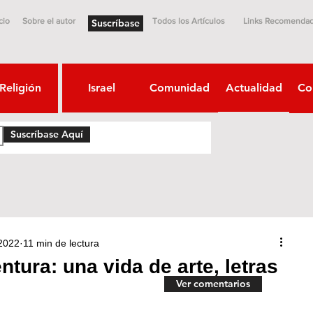
cio
Sobre el autor
Todos los Artículos
Links Recomenda
Suscríbase
Religión
Israel
Comunidad
Actualidad
Co
Suscríbase Aquí
2022
11 min de lectura
ntura: una vida de arte, letras
Ver comentarios