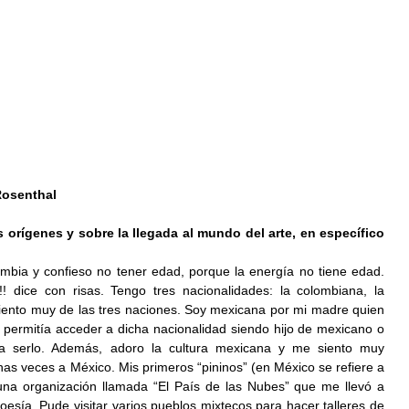
Rosenthal
orígenes y sobre la llegada al mundo del arte, en específico 
mbia y confieso no tener edad, porque la energía no tiene edad. 
!! dice con risas. Tengo tres nacionalidades: la colombiana, la 
siento muy de las tres naciones. Soy mexicana por mi madre quien 
 permitía acceder a dicha nacionalidad siendo hijo de mexicano o 
a serlo. Además, adoro la cultura mexicana y me siento muy 
has veces a México. Mis primeros “pininos” (en México se refiere a 
una organización llamada “El País de las Nubes” que me llevó a 
poesía. Pude visitar varios pueblos mixtecos para hacer talleres de 