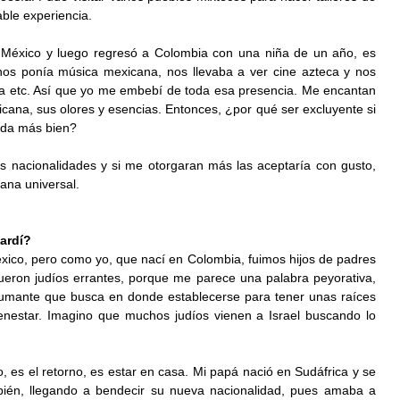
able experiencia.
 México y luego regresó a Colombia con una niña de un año, es 
os ponía música mexicana, nos llevaba a ver cine azteca y nos 
la etc. Así que yo me embebí de toda esa presencia. Me encantan 
cana, sus olores y esencias. Entonces, ¿por qué ser excluyente si 
vida más bien?
as nacionalidades y si me otorgaran más las aceptaría con gusto, 
ana universal.
fardí?
ico, pero como yo, que nací en Colombia, fuimos hijos de padres 
fueron judíos errantes, porque me parece una palabra peyorativa, 
humante que busca en donde establecerse para tener unas raíces 
ienestar. Imagino que muchos judíos vienen a Israel buscando lo 
ío, es el retorno, es estar en casa. Mi papá nació en Sudáfrica y se 
bién, llegando a bendecir su nueva nacionalidad, pues amaba a 