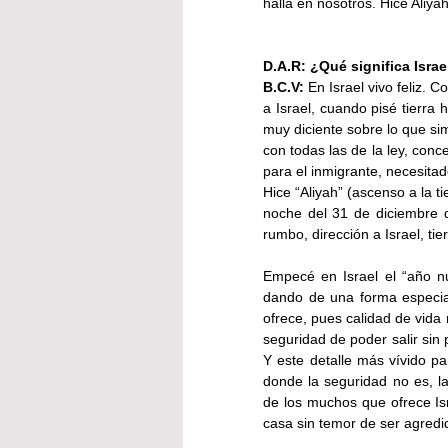
halla en nosotros. Hice Aliyah
D.A.R: ¿Qué significa Isra
B.C.V:
 En Israel vivo feliz. 
a Israel, cuando pisé tierra
muy diciente sobre lo que sim
con todas las de la ley, conc
para el inmigrante, necesita
Hice “Aliyah” (ascenso a la t
noche del 31 de diciembre d
rumbo, dirección a Israel, tie
Empecé en Israel el “año n
dando de una forma especial.
ofrece, pues calidad de vida n
seguridad de poder salir sin 
Y este detalle más vívido p
donde la seguridad no es, la
de los muchos que ofrece Isra
casa sin temor de ser agredi