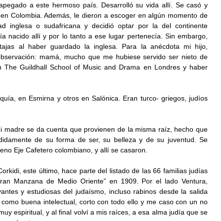
pegado a este hermoso país. Desarrolló su vida allí. Se casó y 
 en Colombia. Además, le dieron a escoger en algún momento de 
ad inglesa o sudafricana y decidió optar por la del continente 
a nacido allí y por lo tanto a ese lugar pertenecía. Sin embargo, 
tajas al haber guardado la inglesa. Para la anécdota mi hijo, 
 observación: mamá, mucho que me hubiese servido ser nieto de 
en The Guildhall School of Music and Drama en Londres y haber 
uía, en Esmirna y otros en Salónica. Eran turco- griegos, judíos 
 madre se da cuenta que provienen de la misma raíz, hecho que 
idamente de su forma de ser, su belleza y de su juventud. Se 
eno Eje Cafetero colombiano, y allí se casaron.
rkidi, este último, hace parte del listado de las 66 familias judías 
Gran Manzana de Medio Oriente” en 1909. Por el lado Ventura, 
ntes y estudiosas del judaísmo, incluso rabinos desde la salida 
como buena intelectual, corto con todo ello y me caso con un no 
muy espiritual, y al final volví a mis raíces, a esa alma judía que se 