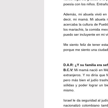
poesía con los niños. Entrañ
Además, mi abuela vivió en
decir, mi mamá. Mi abuela n
acercaba la cultura de Pueb
los mariachis, la comida mexi
puedo ser incluyente en mi 
Me siento feliz de tener est
porque me siento una ciudad
D.A.R: ¿Y su familia era se
B.C.V:
 Mi mamá nació en Méx
extranjeros. Y no diría que 
pero más bien el judío tras
sólidas y poder lograr un b
mismo.
Israel le da seguridad al jud
nacionalizó colombiano tam