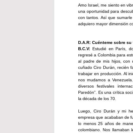
Amo Israel, me siento en vib
una oportunidad para descub
con tantos. Así que sumarle
adquiero mayor dimensión 
D.A.R: Cuénteme sobre su v
B.C.V:
 Estudié en París, d
regresé a Colombia para estu
al padre de mis hijos, con 
cuñado Ciro Durán, recién f
trabajar en producción. Al in
nos mudamos a Venezuela. 
diversos festivales internac
Paredón”. Es una crítica soci
la década de los 70.
Luego, Ciro Durán y mi he
empresa que acababan de fu
lo menos 25 años de manera 
colombiano. Nos llamaban lo