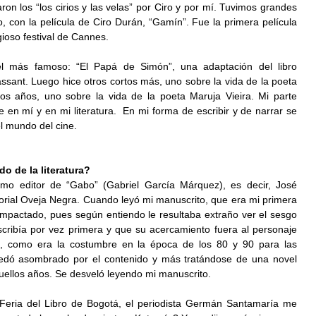
on los “los cirios y las velas” por Ciro y por mí. Tuvimos grandes 
o, con la película de Ciro Durán, “Gamín”. Fue la primera película 
gioso festival de Cannes.
 el más famoso: “El Papá de Simón”, una adaptación del libro 
nt. Luego hice otros cortos más, uno sobre la vida de la poeta 
os años, uno sobre la vida de la poeta Maruja Vieira. Mi parte 
 en mí y en mi literatura.  En mi forma de escribir y de narrar se 
el mundo del cine.
o de la literatura?
mo editor de “Gabo” (Gabriel García Márquez), es decir, José 
torial Oveja Negra. Cuando leyó mi manuscrito, que era mi primera 
pactado, pues según entiendo le resultaba extraño ver el sesgo 
scribía por vez primera y que su acercamiento fuera al personaje 
, como era la costumbre en la época de los 80 y 90 para las 
edó asombrado por el contenido y más tratándose de una novel 
uellos años. Se desveló leyendo mi manuscrito.
Feria del Libro de Bogotá, el periodista Germán Santamaría me 