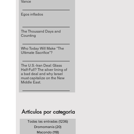
Vance
Egos inflados
The Thousand Days and
Counting
Who Today Will Make “The
Ultimate Sacrifice”?
The U.S.-Iran Deal: Glass
Half-Full? The silver lining of
a bad deal and why Israel
must capitalize on the New
Middle East.
Artículos por categoría
Todas las entradas
(1236)
1236 entradas
Dromomanía
(20)
20 entradas
Macondo
(118)
118 entradas