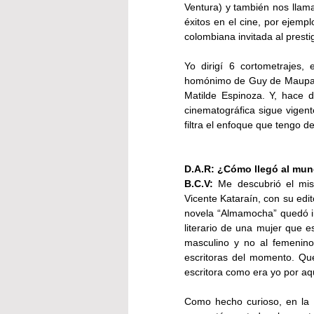
Ventura) y también nos llamar
éxitos en el cine, por ejempl
colombiana invitada al presti
Yo dirigí 6 cortometrajes,
homónimo de Guy de Maupassa
Matilde Espinoza. Y, hace d
cinematográfica sigue vigente
filtra el enfoque que tengo d
D.A.R: ¿Cómo llegó al mund
B.C.V:
 Me descubrió el mis
Vicente Kataraín, con su edi
novela “Almamocha” quedó im
literario de una mujer que e
masculino y no al femenino
escritoras del momento. Qu
escritora como era yo por aq
Como hecho curioso, en la 