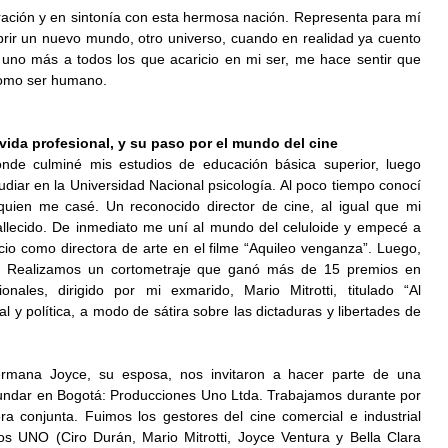
ración y en sintonía con esta hermosa nación. Representa para mí 
rir un nuevo mundo, otro universo, cuando en realidad ya cuento 
 uno más a todos los que acaricio en mi ser, me hace sentir que 
como ser humano.
ida profesional, y su paso por el mundo del cine
onde culminé mis estudios de educación básica superior, luego 
diar en la Universidad Nacional psicología. Al poco tiempo conocí 
quien me casé. Un reconocido director de cine, al igual que mi 
allecido. De inmediato me uní al mundo del celuloide y empecé a 
icio como directora de arte en el filme “Aquileo venganza”. Luego, 
Realizamos un cortometraje que ganó más de 15 premios en 
ionales, dirigido por mi exmarido, Mario Mitrotti, titulado “Al 
al y política, a modo de sátira sobre las dictaduras y libertades de 
rmana Joyce, su esposa, nos invitaron a hacer parte de una 
ndar en Bogotá: Producciones Uno Ltda. Trabajamos durante por 
conjunta. Fuimos los gestores del cine comercial e industrial 
s UNO (Ciro Durán, Mario Mitrotti, Joyce Ventura y Bella Clara 