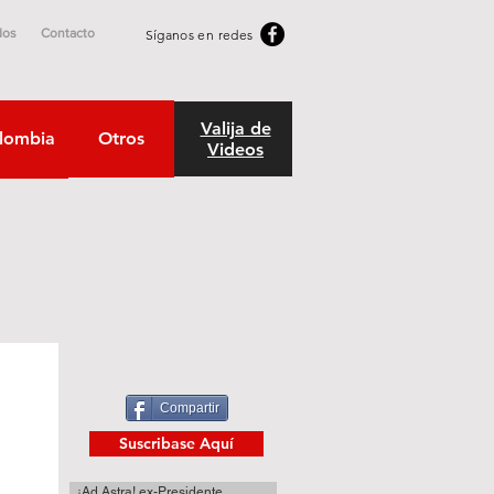
dos
Contacto
Síganos en redes
Valija de
lombia
Otros
Videos
Compartir
Suscribase Aquí
¡Ad Astra! ex-Presidente.