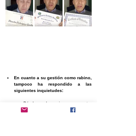
En cuanto a su gestión como rabino, 
tampoco ha respondido a las 
siguientes inquietudes:
o   ¿Dónde queda su sinagoga o centro 
comunitario?
o   ¿Cuántos feligreses puede 
comprobar?
o   ¿Cuándo se reúnen y a qué?
o   ¿Cuándo se reunió por última vez su 