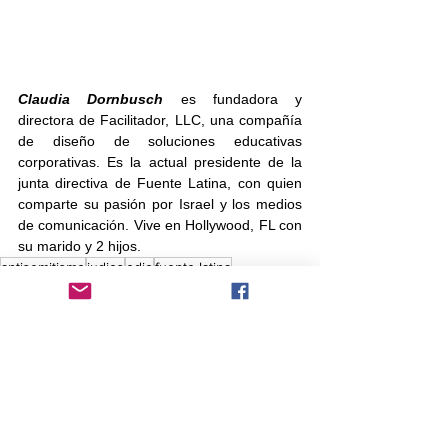
Claudia Dornbusch
es fundadora y 
directora de Facilitador, LLC, una compañía 
de diseño de soluciones educativas 
corporativas. Es la actual presidente de la 
junta directiva de Fuente Latina, con quien 
comparte su pasión por Israel y los medios 
de comunicación. Vive en Hollywood, FL con 
su marido y 2 hijos. 
antisemitismo
judios
odio
fuente latina
clauida dornbusch
ADL
Angela Epstein