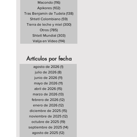
Macondo
(116)
116 entradas
Apikores
(102)
102 entradas
Tras Benjamín de Tudela
(138)
138 entradas
Shtetl Colombiano
(59)
59 entradas
Tierra de leche y miel
(300)
300 entradas
Otros
(785)
785 entradas
Shtetl Mundial
(303)
303 entradas
Valija en Vídeo
(114)
114 entradas
Artículos por fecha
agosto de 2026
(1)
1 entrada
julio de 2026
(8)
8 entradas
junio de 2026
(11)
11 entradas
mayo de 2026
(11)
11 entradas
abril de 2026
(15)
15 entradas
marzo de 2026
(13)
13 entradas
febrero de 2026
(12)
12 entradas
enero de 2026
(12)
12 entradas
diciembre de 2025
(15)
15 entradas
noviembre de 2025
(12)
12 entradas
octubre de 2025
(19)
19 entradas
septiembre de 2025
(14)
14 entradas
agosto de 2025
(12)
12 entradas