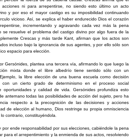
acciones ni para arrepentirse, no siendo esto último un acto 
vino y por eso el mayor castigo es su imposibilidad continuando 
rculo vicioso. Así, se explica el haber endurecido Dios el corazón 
rrepentirse, incrementando y agravando cada vez más la pena 
se resuelve el problema del castigo divino por algo fuera de la 
mplemente Crescas y más tarde Kant, afirman que los actos son 
os incluso bajo la ignorancia de sus agentes, y por ello sólo son 
ico espacio para elección.
 Gersónides, plantea una tercera vía, afirmando lo que luego la 
ución mixta donde el libre albedrío tiene sentido sólo con un 
Ejemplo, la libre elección de una buena escuela como decisión 
do con un cierto grado de determinismo en el proceso social 
 oportunidades y calidad de vida. Gersónides profundiza esto 
 antemano todas las posibilidades de acción del sujeto, pero ha 
encia respecto a la precognición de las decisiones y acciones 
ad de elección al humano, Dios restringe su propia omnisciencia 
 lo contrario, constituyéndola.
d y por ende responsabilidad por sus elecciones, cabiéndole la pena 
r para el arrepentimiento y la enmienda de sus actos, resolviendo 