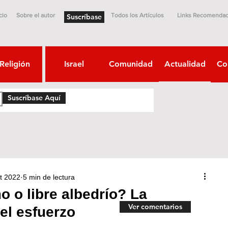
cio
Sobre el autor
Todos los Artículos
Links Recomenda
Suscríbase
Religión
Israel
Comunidad
Actualidad
Co
Suscríbase Aquí
t 2022
5 min de lectura
 o libre albedrío? La
Ver comentarios
el esfuerzo