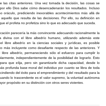
e las citas anteriores. Una vez tomada la decisión, las cosas se 
 por ello Dios sabe cómo desencadenarán los resultados. Incluso 
o oráculo, prediciendo inexorables acontecimientos más allá de 
aquello que resulta de las decisiones. Por ello, su definición en 
 que el profeta no profetiza sino lo que es adecuado que suceda.
icación parecería la más convincente adecuando racionalmente la 
a divina con el libre albedrío humano, utilizando además este 
 libre albedrío en la ciencias sociales y jurídicas, es posible 
to más incluyente como desafiante respecto de las anteriores. Y 
 libre albedrío, permaneciendo sólo el esfuerzo para cumplir lo 
larmente, independientemente de la posibilidad de lograrlo. Esto 
para que elija, pero sin garantizarle dicha capacidad, desde lo 
 más profunda base moral del individuo por cuanto se libra de toda 
cindiendo del éxito para el emprendimiento y del resultado para la 
uando lo trascendente es el valor supremo, la voluntad autónoma 
or propósito en su distinción con otros seres vivientes.