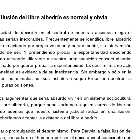
n
 ilusión del libre albedrío es normal y obvia
cidad de decisión en el control de nuestras acciones niega el 
s serían inexorables. Frecuentemente se identifica libre albedrío 
 lo actuado por propia voluntad y naturalmente, sin intervención 
do de ser. Y pretendiendo probar la espontaneidad decidiendo 
o actuando diferente a nuestra predisposición consuetudinaria, 
nado por querer probar la espontaneidad. Es decir, el mismo acto 
aneidad es evidencia de su inexistencia. Sin embargo y sólo en la 
 en los animales por sus instintos o según Freud en nosotros, si 
 puras pulsiones.
os argumentar que sería absurdo vivir en un sistema sociocultural 
 libre albedrío, porque penalizaríamos a quien carece de libertad 
do además que nuestro sistema judicial radica en una ilusión. 
beríamos aceptar la existencia del libre albedrío.
arlo promulgando el determinismo. Para Darwin la falsa ilusión del 
bvia, causada en el humano por ser el único animal consciente que 