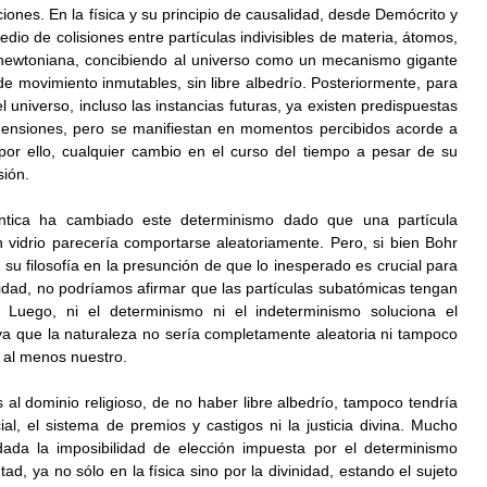
iones. En la física y su principio de causalidad, desde Demócrito y 
edio de colisiones entre partículas indivisibles de materia, átomos, 
newtoniana, concibiendo al universo como un mecanismo gigante 
e movimiento inmutables, sin libre albedrío. Posteriormente, para 
 universo, incluso las instancias futuras, ya existen predispuestas 
ensiones, pero se manifiestan en momentos percibidos acorde a 
por ello, cualquier cambio en el curso del tiempo a pesar de su 
sión.
ántica ha cambiado este determinismo dado que una partícula 
vidrio parecería comportarse aleatoriamente. Pero, si bien Bohr 
su filosofía en la presunción de que lo inesperado es crucial para 
lidad, no podríamos afirmar que las partículas subatómicas tengan 
. Luego, ni el determinismo ni el indeterminismo soluciona el 
 ya que la naturaleza no sería completamente aleatoria ni tampoco 
, al menos nuestro.
al dominio religioso, de no haber libre albedrío, tampoco tendría 
ial, el sistema de premios y castigos ni la justicia divina. Mucho 
ada la imposibilidad de elección impuesta por el determinismo 
ad, ya no sólo en la física sino por la divinidad, estando el sujeto 