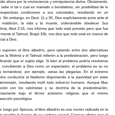
ido ahora por la omnisciencia y omnipotencia divina. Obviamente, 
sabe si tal o cual es malvado o bondadoso, sin posibilidad de lo 
respectivas condiciones a sus voluntades, resultando en un 
o. Sin embargo, en Deut. 11 y 30, Dios explícitamente pone ante el 
maldición, la vida y la muerte, ordenándole obedecer Sus 
ná, Abot 3:15, nos informa que todo está previsto pero que fue 
armente el Talmud, Brajot 33b, nos dice que todo está en manos de 
ial a Dios.
s suponen el libre albedrío, pero optando entre dos alternativas 
e la Mishná y el Talmud refieren a la predestinación, pero luego 
icando que el sujeto elige. Si bien el problema podría resolverse 
, concibiendo a Dios como un espectador, el problema es su no 
s tornándose, por ejemplo, vanas las plegarias. En el extremo 
ino conduciría al fatalismo disponiendo a la pasividad por estar 
terminado, resultando inútil todo esfuerzo humano. Aunque Max 
ión con los calvinistas y su doctrina de la predestinación, 
isamente bajo el férreo activismo religioso que el mismo 
eacción psicológica.
luego por Spinoza, el libre albedrío es una noción radicada en la 
n percibir la fuerza de su cadena causal. Crescas afirma que el 