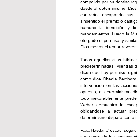
compelido por su destino reg
desde el determinismo, Dios 
contrario, escapando sus 
sinsentido el premio o castig
humano la bendición y la 
mandamientos. Luego la Mish
otorgado el permiso, y simil
Dios menos el temor reverenc
Todas aquellas citas bíblica
predeterminadas. Mientras qu
dicen que hay permiso, signif
como dice Obadia Bertinoro
intervención en las accione
opuesto, el determinismo div
todo inexorablemente prede
Weber demuestra la excepc
obligándose a actuar prec
determinismo disparó como r
Para Hasdai Crescas, seguido 
ignorancia de los sucesos si