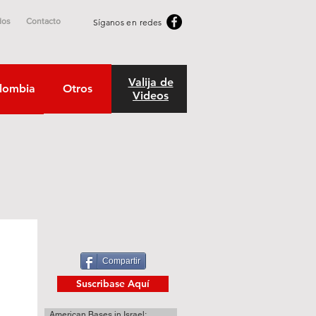
dos
Contacto
Síganos en redes
Valija de
lombia
Otros
Videos
Compartir
Suscribase Aquí
American Bases in Israel: