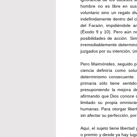
hombre no es libre en sus 
voluntario sino un regalo di
indefinidamente dentro del ci
del Faraón, impidiéndole a
(Éxodo 9 y 10). Pero aún no 
posibilidades de acción. Si
irremediablemente determinad
juzgados por su intención, ún
Pero Maimónides, seguido por
ciencia definiría como sol
determinismo consecuente. 
primaria sólo tiene senti
presuponiendo la mejora de
afirmando que Dios conoce de
limitado su propia omnisci
humanas. Para otorgar libert
sin afectar su perfección, por
Aquí, el sujeto tiene liberta
o premio y desde ya hay luga