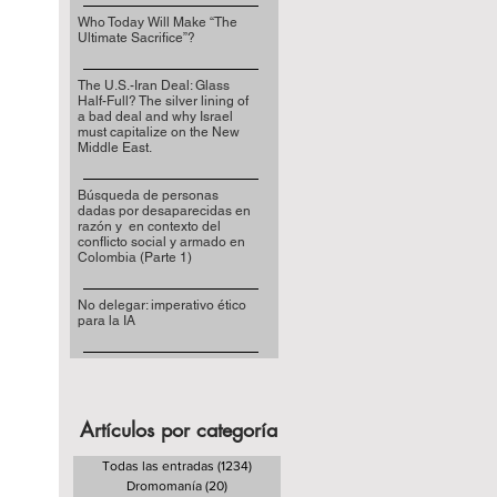
Who Today Will Make “The
Ultimate Sacrifice”?
The U.S.-Iran Deal: Glass
Half-Full? The silver lining of
a bad deal and why Israel
must capitalize on the New
Middle East.
Búsqueda de personas
dadas por desaparecidas en
razón y en contexto del
conflicto social y armado en
Colombia (Parte 1)
No delegar: imperativo ético
para la IA
Artículos por categoría
Todas las entradas
(1234)
1234 entradas
Dromomanía
(20)
20 entradas