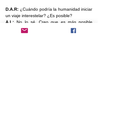
D.A.R: 
¿Cuándo podría la humanidad iniciar 
un viaje interestelar? ¿Es posible?
A.L:
 No lo sé. Creo que es más posible 
enviar tecnología o por medio de la 
inteligencia artificial comunicarse con el 
sistema externo, más que realizar un viaje a 
las estrellas. Además, no estaría bien 
sacrificar animales o ponerlos en riesgo, lo 
mejor es enviar elementos que nos permitan 
ver más allá de lo que hasta ahora 
conocemos.
D.A.R: 
¿Cuál es el futuro de la humanidad y 
cómo nos afecta Covid-19 según su 
análisis?
A.L:
 El futuro de la humanidad depende de 
nuestras decisiones, y una de ellas es elevar 
el “estatus” de la ciencia en la sociedad, 
porque la ciencia es la balanza entre la 