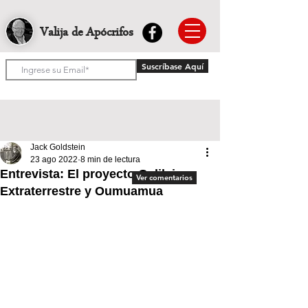
Valija de Apócrifos
Suscríbase Aquí
Jack Goldstein
23 ago 2022
8 min de lectura
Entrevista: El proyecto Galilei,
Ver comentarios
Extraterrestre y Oumuamua