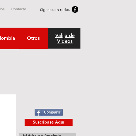
dos
Contacto
Síganos en redes
Valija de
lombia
Otros
Videos
Compartir
Suscribase Aquí
¡Ad Astra! ex-Presidente.