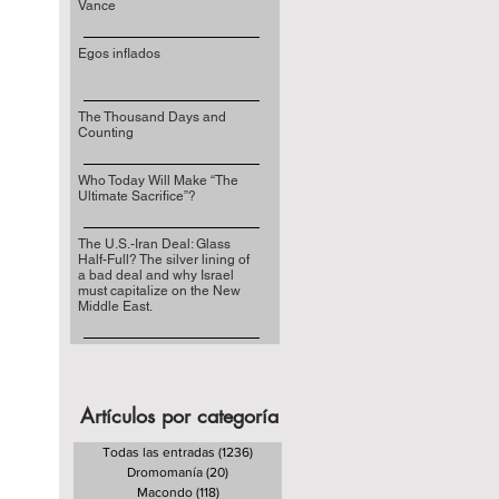
Vance
Egos inflados
The Thousand Days and
Counting
Who Today Will Make “The
Ultimate Sacrifice”?
The U.S.-Iran Deal: Glass
Half-Full? The silver lining of
a bad deal and why Israel
must capitalize on the New
Middle East.
Artículos por categoría
Todas las entradas
(1236)
1236 entradas
Dromomanía
(20)
20 entradas
Macondo
(118)
118 entradas