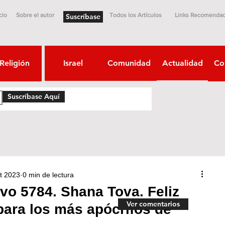
cio
Sobre el autor
Todos los Artículos
Links Recomenda
Suscríbase
Religión
Israel
Comunidad
Actualidad
Co
Suscríbase Aquí
t 2023
0 min de lectura
vo 5784. Shana Tova. Feliz
Ver comentarios
ara los más apócrifos de