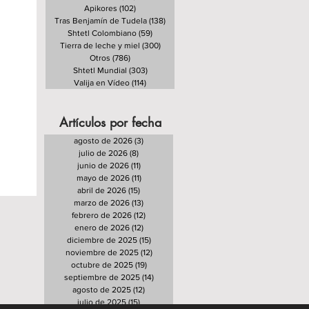
Apikores
(102)
102 entradas
Tras Benjamín de Tudela
(138)
138 entradas
Shtetl Colombiano
(59)
59 entradas
Tierra de leche y miel
(300)
300 entradas
Otros
(786)
786 entradas
Shtetl Mundial
(303)
303 entradas
Valija en Vídeo
(114)
114 entradas
Artículos por fecha
agosto de 2026
(3)
3 entradas
julio de 2026
(8)
8 entradas
junio de 2026
(11)
11 entradas
mayo de 2026
(11)
11 entradas
abril de 2026
(15)
15 entradas
marzo de 2026
(13)
13 entradas
febrero de 2026
(12)
12 entradas
enero de 2026
(12)
12 entradas
diciembre de 2025
(15)
15 entradas
noviembre de 2025
(12)
12 entradas
octubre de 2025
(19)
19 entradas
septiembre de 2025
(14)
14 entradas
agosto de 2025
(12)
12 entradas
julio de 2025
(15)
15 entradas