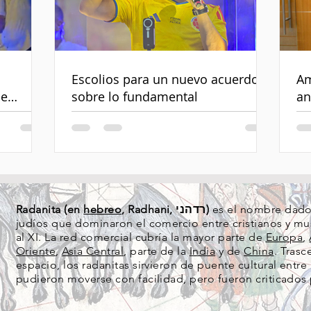
Escolios para un nuevo acuerdo
Am
de
sobre lo fundamental
an
Radanita (en
hebreo
, Radhani, רדהני)
es el nombre dado 
judíos que dominaron el comercio entre cristianos y mus
al XI. La red comercial cubría la mayor parte de
Europa
,
Oriente
,
Asia Central
, parte de la
India
y de
China
. Tras
espacio, los radanitas sirvieron de puente cultural ent
pudieron moverse con facilidad, pero fueron criticados