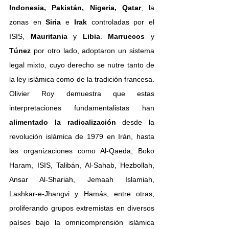
Indonesia, Pakistán, Nigeria, Qatar
, la 
zonas en 
Siria 
e 
Irak 
controladas por el 
ISIS, 
Mauritania 
y 
Libia
. 
Marruecos 
y 
Túnez 
por otro lado, adoptaron un sistema 
legal mixto, cuyo derecho se nutre tanto de 
la ley islámica como de la tradición francesa. 
Olivier Roy demuestra que estas 
interpretaciones fundamentalistas han
alimentado la radicalización
 desde la 
revolución islámica de 1979 en Irán, hasta 
las organizaciones como Al-Qaeda, Boko 
Haram, ISIS, Talibán, Al-Sahab, Hezbollah, 
Ansar Al-Shariah, Jemaah Islamiah, 
Lashkar-e-Jhangvi y Hamás, entre otras, 
proliferando grupos extremistas en diversos 
países bajo la omnicomprensión islámica 