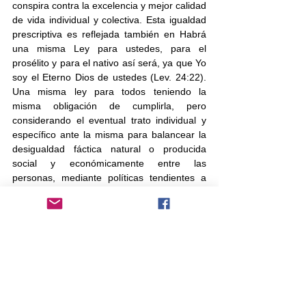
conspira contra la excelencia y mejor calidad 
de vida individual y colectiva. Esta igualdad 
prescriptiva es reflejada también en Habrá 
una misma Ley para ustedes, para el 
prosélito y para el nativo así será, ya que Yo 
soy el Eterno Dios de ustedes (Lev. 24:22). 
Una misma ley para todos teniendo la 
misma obligación de cumplirla, pero 
considerando el eventual trato individual y 
específico ante la misma para balancear la 
desigualdad fáctica natural o producida 
social y económicamente entre las 
personas, mediante políticas tendientes a 
producir la mayor cohesión y harmonía 
social posible. Esto es, la ley debe ser 
atemperada por la virtuosa rectitud para el 
logro de justicia. 
Contrariamente, de no realizar las 
consideraciones acorde a estas diferencias, 
el principio fundamental de justicia como 