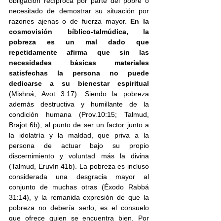
obligación recíproca por parte del pobre o 
necesitado de demostrar su situación por 
razones ajenas o de fuerza mayor. 
En la 
cosmovisión bíblico-talmúdica, la 
pobreza es un mal dado que 
repetidamente afirma que sin las 
necesidades básicas materiales 
satisfechas la persona no puede 
dedicarse a su bienestar espiritual
(Mishná, Avot 3:17). Siendo la pobreza 
además destructiva y humillante de la 
condición humana (Prov.10:15; Talmud, 
Brajot 6b), al punto de ser un factor junto a 
la idolatría y la maldad, que priva a la 
persona de actuar bajo su propio 
discernimiento y voluntad más la divina 
(Talmud, Eruvín 41b). La pobreza es incluso 
considerada una desgracia mayor al 
conjunto de muchas otras (Éxodo Rabbá 
31:14), y la remanida expresión de que la 
pobreza no debería serlo, es el consuelo 
que ofrece quien se encuentra bien. Por 