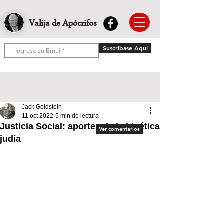
Valija de Apócrifos
Suscríbase Aquí
Jack Goldstein
11 oct 2022
5 min de lectura
Justicia Social: aportes de la bioética
Ver comentarios
judía