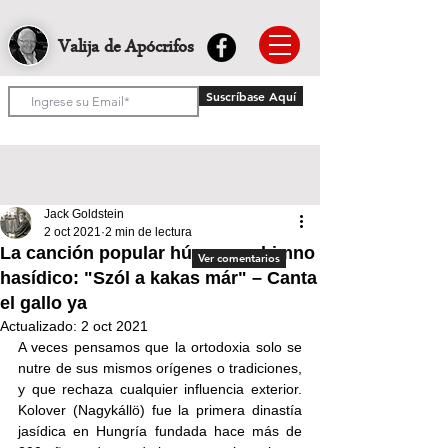
Valija de Apócrifos
Suscríbase Aquí
Jack Goldstein
2 oct 2021
2 min de lectura
La canción popular húngara e himno
Ver comentarios
hasídico: "Szól a kakas már" – Canta
el gallo ya
Actualizado:
2 oct 2021
A veces pensamos que la ortodoxia solo se 
nutre de sus mismos orígenes o tradiciones, 
y que rechaza cualquier influencia exterior. 
Kolover (Nagykállö) fue la primera dinastía 
jasídica en Hungría fundada hace más de 