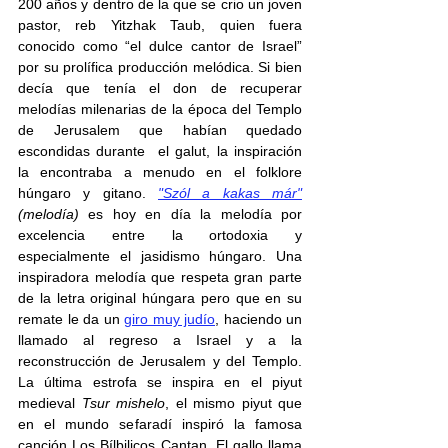
200 años y dentro de la que se crio un joven 
pastor, reb Yitzhak Taub, quien fuera 
conocido como “el dulce cantor de Israel” 
por su prolífica producción melódica. Si bien 
decía que tenía el don de recuperar 
melodías milenarias de la época del Templo 
de Jerusalem que habían quedado 
escondidas durante  el galut, la inspiración 
la encontraba a menudo en el folklore 
húngaro y gitano. 
"Szól a kakas már"
(melodía) 
es hoy en día la melodía por 
excelencia entre la ortodoxia y 
especialmente el jasidismo húngaro. Una 
inspiradora melodía que respeta gran parte 
de la letra original húngara pero que en su 
remate le da un 
giro muy judío
, haciendo un 
llamado al regreso a Israel y a la 
reconstrucción de Jerusalem y del Templo. 
La última estrofa se inspira en el piyut 
medieval 
Tsur mishelo
, el mismo piyut que 
en el mundo sefaradí inspiró la famosa 
canción Los Bílbilicos Cantan. El gallo llama 